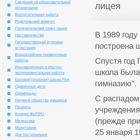
Сведения об образовательной
лицея
организации
Воспитательная работа
Родительский комитет
Попечительский совет лицея
В 1989 году
Наставничество
Государственная итоговая
построена 
аттестация
Всероссийские проверочные
Спустя год 
работы
Инновационная и опытно-
школа была
экспериментальная работа
Базовая (опорная) школа РАН
гимназию".
Одарённые дети
Олимпиады
С распадом
Научное общество учащихся
Проекты
учреждения
Конкурс ФЦПРО
(прежде пр
Медиатека
Мониторинг
25 января 1
Для поступающих