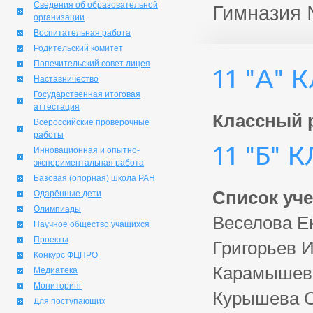
Сведения об образовательной
Гимназия
организации
Воспитательная работа
Родительский комитет
Попечительский совет лицея
11 "А" 
Наставничество
Государственная итоговая
аттестация
Классный 
Всероссийские проверочные
работы
11 "Б" 
Инновационная и опытно-
экспериментальная работа
Базовая (опорная) школа РАН
Список уче
Одарённые дети
Олимпиады
Веселова Ек
Научное общество учащихся
Проекты
Григорьев 
Конкурс ФЦПРО
Карамышева
Медиатека
Мониторинг
Курышева О
Для поступающих