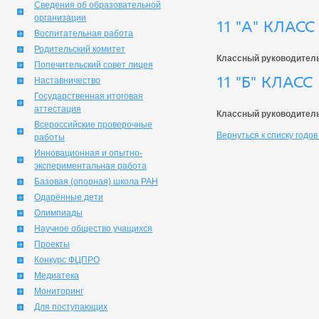
Сведения об образовательной
организации
11 "А" КЛАСС
Воспитательная работа
Родительский комитет
Классный руководител
Попечительский совет лицея
11 "Б" КЛАСС
Наставничество
Государственная итоговая
аттестация
Классный руководител
Всероссийские проверочные
Вернуться к списку годов
работы
Инновационная и опытно-
экспериментальная работа
Базовая (опорная) школа РАН
Одарённые дети
Олимпиады
Научное общество учащихся
Проекты
Конкурс ФЦПРО
Медиатека
Мониторинг
Для поступающих