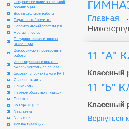
ГИМНА
Сведения об образовательной
организации
Воспитательная работа
Главная
Родительский комитет
Нижегород
Попечительский совет лицея
Наставничество
Государственная итоговая
аттестация
Всероссийские проверочные
11 "А" 
работы
Инновационная и опытно-
экспериментальная работа
Классный 
Базовая (опорная) школа РАН
Одарённые дети
11 "Б" 
Олимпиады
Научное общество учащихся
Проекты
Классный 
Конкурс ФЦПРО
Медиатека
Вернуться к
Мониторинг
Для поступающих