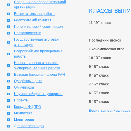
Сведения об образовательной
организации
Классы выпус
Воспитательная работа
Родительский комитет
11 "Э" класс
Попечительский совет лицея
Наставничество
Государственная итоговая
Последний звонок
аттестация
Экономическая игра
Всероссийские проверочные
работы
10 "Э" класс
Инновационная и опытно-
9 "Б" класс
экспериментальная работа
Базовая (опорная) школа РАН
8 "Б" класс
Одарённые дети
7 "Б" класс
Олимпиады
6 "Б" класс
Научное общество учащихся
Проекты
5 "Б" класс
Конкурс ФЦПРО
Вернуться к списку годов
Медиатека
Мониторинг
Для поступающих