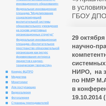
инновационного образования»
в условия
Федеральная инновационная
площадка "Моделирование
ГБОУ ДП
социализирующей
воспитательной системы
образовательного учреждения
на основе адаптивных
организационных структур"
29 октября
Федеральная инновационная
площадка «Воспитательное
научно-пр
пространство образовательной
организации как ресурс
компетент
формирования интереса
лицеистов к научно-
системных
техническому творчеству»
НИРО, на з
Конкурс ФЦПРО
Медиатека
по НМР М.
Мониторинг
в конферен
Для поступающих
Видеогалерея
19.10.2014 
Фотогалерея
Страницы преподавателей