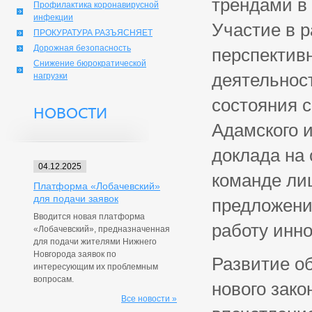
трендами в
Профилактика коронавирусной
инфекции
Участие в 
ПРОКУРАТУРА РАЗЪЯСНЯЕТ
Дорожная безопасность
перспектив
Снижение бюрократической
деятельнос
нагрузки
состояния с
НОВОСТИ
Адамского и
доклада на
04.12.2025
команде ли
Платформа «Лобачевский»
для подачи заявок
предложени
Вводится новая платформа
работу инн
«Лобачевский», предназначенная
для подачи жителями Нижнего
Новгорода заявок по
Развитие о
интересующим их проблемным
вопросам.
нового зако
Все новости »