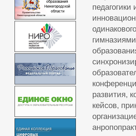
педагогики 
инновацион
одинаковог
гимназиями
образования
синхронизи
образовател
конференци
развития, к
кейсов, пр
организаци
анропопрак