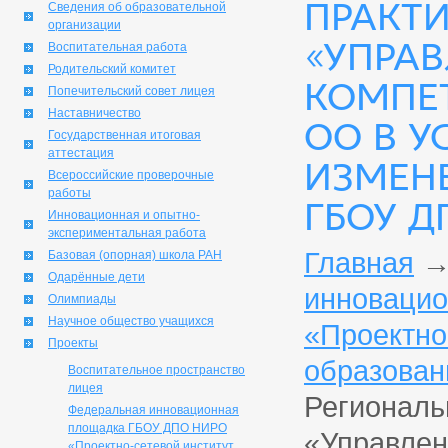
ПРАКТ
Сведения об образовательной
организации
«УПРАВ
Воспитательная работа
Родительский комитет
КОМПЕ
Попечительский совет лицея
Наставничество
ОО В 
Государственная итоговая
аттестация
ИЗМЕНЕ
Всероссийские проверочные
работы
ГБОУ Д
Инновационная и опытно-
экспериментальная работа
Главная
Базовая (опорная) школа РАН
Одарённые дети
инноваци
Олимпиады
Научное общество учащихся
«Проектно
Проекты
образован
Воспитательное пространство
лицея
Региональ
Федеральная инновационная
площадка ГБОУ ДПО НИРО
«Управлен
«Проектно-сетевой институт