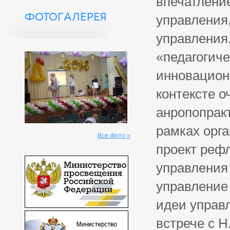
впечатлени
ФОТОГАЛЕРЕЯ
управления,
управления
«педагогич
инновационн
контексте о
анропопракт
рамках орг
Все фото »
проект реф
управления
управление
идеи управ
встрече с 