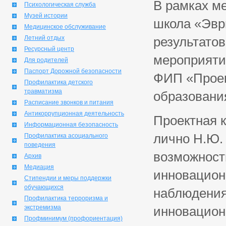
В рамках м
Психологическая служба
Музей истории
школа «Эвр
Медицинское обслуживание
Летний отдых
результато
Ресурсный центр
мероприятии
Для родителей
Паспорт Дорожной безопасности
ФИП «Проек
Профилактика детского
травматизма
образования
Расписание звонков и питания
Антикоррупционная деятельность
Проектная 
Информационная безопасность
лично Н.Ю. 
Профилактика асоциального
поведения
возможност
Архив
Медиация
инновацион
Стипендии и меры поддержки
обучающихся
наблюдения
Профилактика терроризма и
экстремизма
инновацион
Профминимум (профориентация)