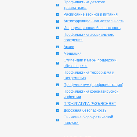
Профилактика детского
травматизма
Расписание звонков и питания
Антикоррупционная деятельность
Информационная безопасность
Профилактика асоциального
поведения
Архив
Медиация
Стипендии и меры поддержки
обучающихся
Профилактика терроризма и
экстремизма
Профминимум (профориентация)
Профилактика коронавирусной
инфекции
ПРОКУРАТУРА РАЗЪЯСНЯЕТ
Дорожная безопасность
Снижение бюрократической
нагрузки