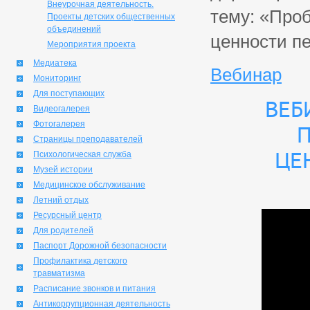
Внеурочная деятельность.
тему: «Проб
Проекты детских общественных
объединений
ценности пе
Мероприятия проекта
Медиатека
Вебинар
Мониторинг
Для поступающих
Веб
Видеогалерея
Фотогалерея
п
Страницы преподавателей
це
Психологическая служба
Музей истории
Медицинское обслуживание
Летний отдых
Ресурсный центр
Для родителей
Паспорт Дорожной безопасности
Профилактика детского
травматизма
Расписание звонков и питания
Антикоррупционная деятельность