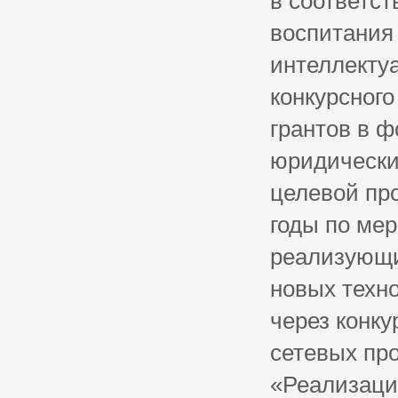
в соответст
воспитания
интеллектуа
конкурсног
грантов в 
юридически
целевой пр
годы по мер
реализующи
новых техно
через конк
сетевых про
«Реализаци