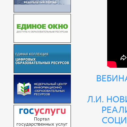
Вебин
Л.И. Но
реал
соци