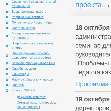
Сведения об образовательной
проекта
организации
Воспитательная работа
Родительский комитет
Попечительский совет лицея
18 октября 
Наставничество
Государственная итоговая
администра
аттестация
Всероссийские проверочные
семинар дл
работы
руководител
Инновационная и опытно-
экспериментальная работа
"Проблемы п
Базовая (опорная) школа РАН
Одарённые дети
педагога ка
Олимпиады
Научное общество учащихся
Программа 
Проекты
Конкурс ФЦПРО
Документы конкурса
19 октября 
Сетевой механизм проекта.
директоров,
Наши партнеры