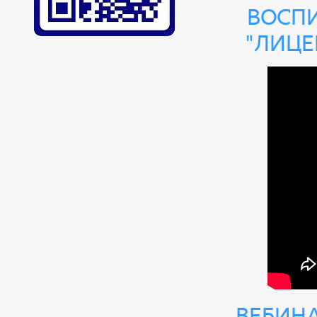
восп
"Лице
Вебин