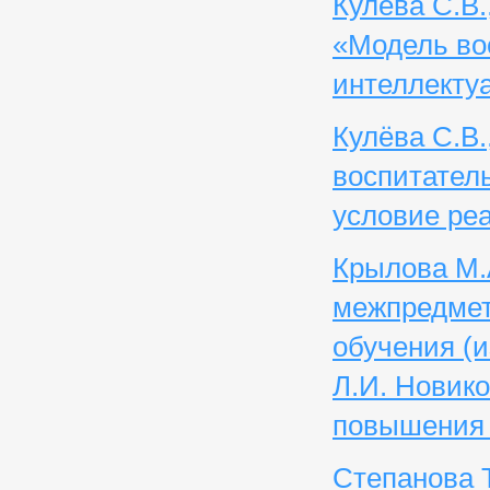
Кулёва С.В.
«Модель во
интеллекту
Кулёва С.В.
воспитател
условие ре
Крылова М.
межпредмет
обучения (
Л.И. Новик
повышения 
Степанова Т