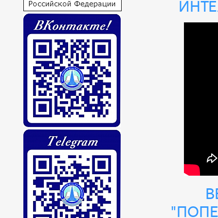
инте
В
"Попе