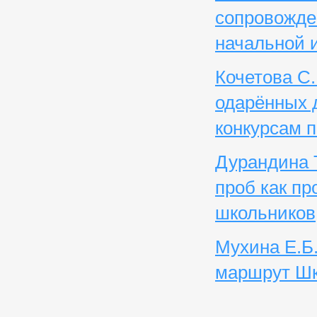
сопровожде
начальной 
Кочетова С
одарённых д
конкурсам 
Дурандина 
проб как п
школьников
Мухина Е.Б
маршрут Шк