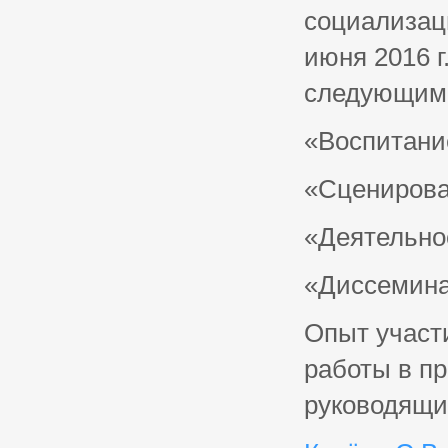
социализац
июня 2016 г
следующим 
«Воспитани
«Сценирова
«Деятельно
«Диссемина
Опыт участ
работы в п
руководящих