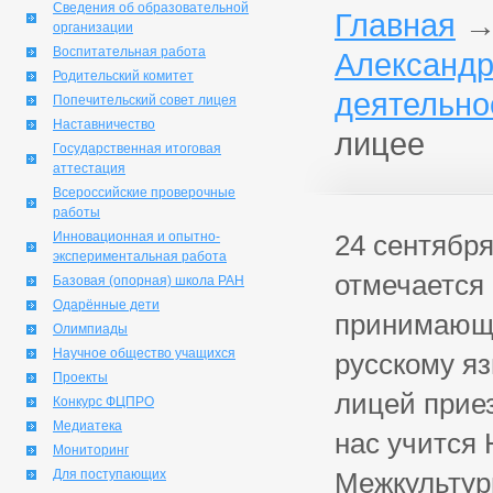
Сведения об образовательной
Главная
организации
Воспитательная работа
Александр
Родительский комитет
деятельно
Попечительский совет лицея
Наставничество
лицее
Государственная итоговая
аттестация
Всероссийские проверочные
работы
Инновационная и опытно-
24 сентябр
экспериментальная работа
отмечается 
Базовая (опорная) школа РАН
Одарённые дети
принимающе
Олимпиады
Научное общество учащихся
русскому яз
Проекты
лицей приез
Конкурс ФЦПРО
Медиатека
нас учится
Мониторинг
Для поступающих
Межкультур