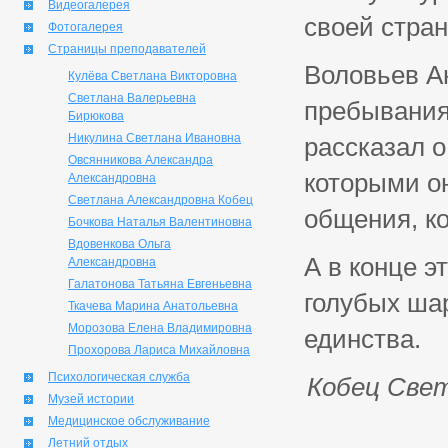
Видеогалерея
своей стран
Фотогалерея
Страницы преподавателей
Воловьев А
Кулёва Светлана Викторовна
Светлана Валерьевна
пребывания
Бирюкова
Никулина Светлана Ивановна
рассказал о
Овсянникова Александра
которыми он
Александровна
Светлана Александровна Кобец
общения, к
Бочкова Наталья Валентиновна
Вдовенкова Ольга
А в конце э
Александровна
Галатонова Татьяна Евгеньевна
голубых ша
Ткачева Марина Анатольевна
Морозова Елена Владимировна
единства.
Прохорова Лариса Михайловна
Психологическая служба
Кобец Свет
Музей истории
Медицинское обслуживание
Летний отдых