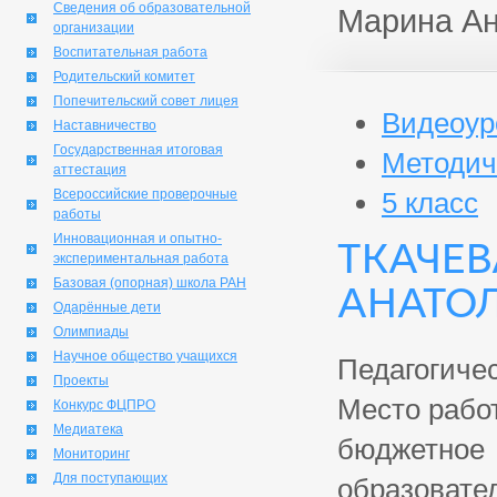
Сведения об образовательной
Марина Ан
организации
Воспитательная работа
Родительский комитет
Попечительский совет лицея
Видеоур
Наставничество
Государственная итоговая
Методич
аттестация
Всероссийские проверочные
5 класс
работы
Инновационная и опытно-
ТКАЧЕ
экспериментальная работа
Базовая (опорная) школа РАН
АНАТ
Одарённые дети
Олимпиады
Научное общество учащихся
Педагогичес
Проекты
Место рабо
Конкурс ФЦПРО
Медиатека
бюджетное
Мониторинг
Для поступающих
образовате