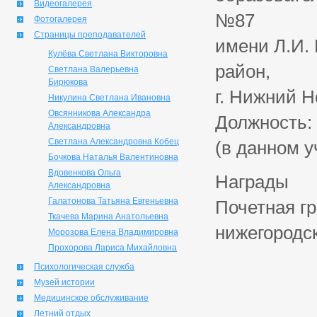
Видеогалерея
№87
Фотогалерея
Страницы преподавателей
имени Л.И.
Кулёва Светлана Викторовна
район,
Светлана Валерьевна
Бирюкова
г. Нижний Н
Никулина Светлана Ивановна
Овсянникова Александра
Должность:
Александровна
Светлана Александровна Кобец
(в данном у
Бочкова Наталья Валентиновна
Вдовенкова Ольга
Награды
Александровна
Галатонова Татьяна Евгеньевна
Почетная г
Ткачева Марина Анатольевна
нижегородс
Морозова Елена Владимировна
Прохорова Лариса Михайловна
Психологическая служба
Музей истории
Медицинское обслуживание
Летний отдых