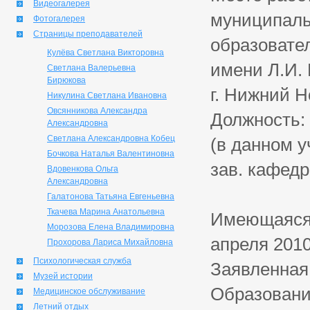
Видеогалерея
муниципаль
Фотогалерея
Страницы преподавателей
образовате
Кулёва Светлана Викторовна
имени Л.И.
Светлана Валерьевна
Бирюкова
г. Нижний Н
Никулина Светлана Ивановна
Овсянникова Александра
Должность: 
Александровна
Светлана Александровна Кобец
(в данном у
Бочкова Наталья Валентиновна
зав. кафедр
Вдовенкова Ольга
Александровна
Галатонова Татьяна Евгеньевна
Ткачева Марина Анатольевна
Имеющаяся 
Морозова Елена Владимировна
апреля 2010 
Прохорова Лариса Михайловна
Психологическая служба
Заявленная
Музей истории
Образовани
Медицинское обслуживание
Летний отдых