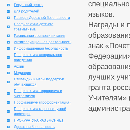
специальнос
Ресурсный центр
Для родителей
языков.
Паспорт Дорожной безопасности
Награды и 
Профилактика детского
травматизма
образовани
Расписание звонков и питания
Антикоррупционная деятельность
знак «Поче
Информационная безопасность
Федерации»
Профилактика асоциального
поведения
образовани
Архив
Медиация
лучших учи
Стипендии и меры поддержки
обучающихся
гранта росс
Профилактика терроризма и
Учителям» 
экстремизма
Профминимум (профориентация)
администрац
Профилактика коронавирусной
инфекции
ПРОКУРАТУРА РАЗЪЯСНЯЕТ
Дорожная безопасность