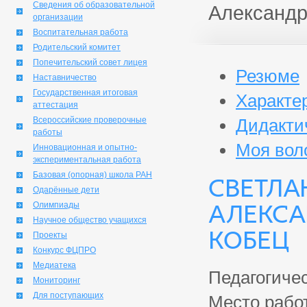
Сведения об образовательной
Александр
организации
Воспитательная работа
Родительский комитет
Попечительский совет лицея
Резюме
Наставничество
Государственная итоговая
Характе
аттестация
Всероссийские проверочные
Дидакти
работы
Моя вол
Инновационная и опытно-
экспериментальная работа
Базовая (опорная) школа РАН
Светла
Одарённые дети
Алекса
Олимпиады
Научное общество учащихся
Кобец
Проекты
Конкурс ФЦПРО
Медиатека
Педагогичес
Мониторинг
Для поступающих
Место рабо