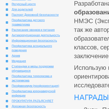
Разработан
Ресурсный центр
Для родителей
образован
Паспорт Дорожной безопасности
НМЭС (Экспе
Профилактика детского
травматизма
так же авто
Расписание звонков и питания
Антикоррупционная деятельность
образовате
Информационная безопасность
классов, с
Профилактика асоциального
поведения
заключение 
Архив
Медиация
Использую 
Стипендии и меры поддержки
обучающихся
ориентиров
Профилактика терроризма и
экстремизма
исследовате
Профминимум (профориентация)
Профилактика коронавирусной
Награды
инфекции
ПРОКУРАТУРА РАЗЪЯСНЯЕТ
Дорожная безопасность