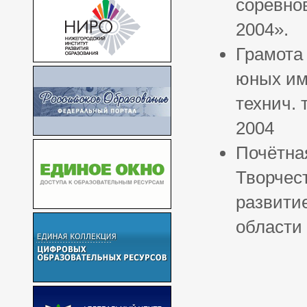
соревно
2004».
Грамота 
юных им
технич. 
2004
Почётна
Творчес
развити
области