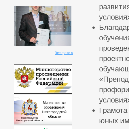
развити
условия
Благода
обучени
проведе
Все фото »
проектн
обучающ
«Препод
профори
условия
Грамота 
юных им