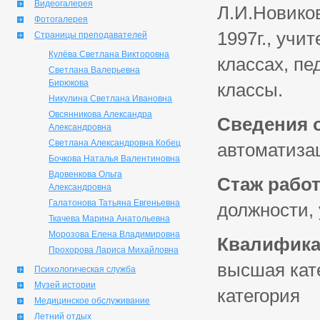
Видеогалерея
Л.И.Новиков
Фотогалерея
1997г., учи
Страницы преподавателей
Кулёва Светлана Викторовна
классах, пе
Светлана Валерьевна
Бирюкова
классы.
Никулина Светлана Ивановна
Овсянникова Александра
Сведения 
Александровна
Светлана Александровна Кобец
автоматиза
Бочкова Наталья Валентиновна
Вдовенкова Ольга
Стаж работ
Александровна
Галатонова Татьяна Евгеньевна
должности, 
Ткачева Марина Анатольевна
Морозова Елена Владимировна
Квалифика
Прохорова Лариса Михайловна
высшая кат
Психологическая служба
Музей истории
категория
Медицинское обслуживание
Летний отдых