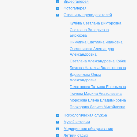
Видеогалерея
Фотогалерея
Страницы преподавателей
Кулёва Светлана Викторовна
Светлана Валерьевна
Бирюкова
Никулина Светлана Ивановна
Овсянникова Александра
Александровна
Светлана Александровна Кобец
Бочкова Наталья Валентиновна
Вдовенкова Ольга
Александровна
Галатонова Татьяна Евгеньевна
Ткачева Марина Анатольевна
Морозова Елена Владимировна
Прохорова Лариса Михайловна
Психологическая служба
Музей истории
Медицинское обслуживание
Летний отдых