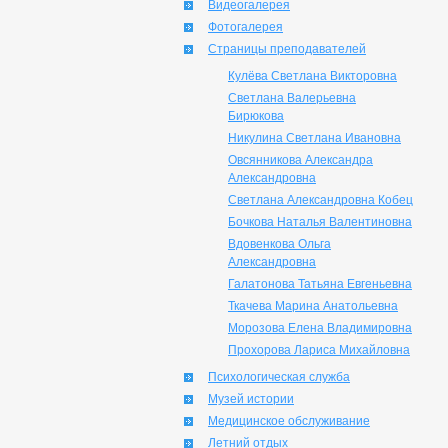
Видеогалерея
Фотогалерея
Страницы преподавателей
Кулёва Светлана Викторовна
Светлана Валерьевна
Бирюкова
Никулина Светлана Ивановна
Овсянникова Александра
Александровна
Светлана Александровна Кобец
Бочкова Наталья Валентиновна
Вдовенкова Ольга
Александровна
Галатонова Татьяна Евгеньевна
Ткачева Марина Анатольевна
Морозова Елена Владимировна
Прохорова Лариса Михайловна
Психологическая служба
Музей истории
Медицинское обслуживание
Летний отдых