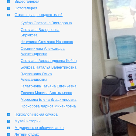
Видеогалерея
Фотогалерея
Страницы преподавателей
Кулёва Светлана Викторовна
Светлана Валерьевна
Бирюкова
Никулина Светлана Ивановна
Овсянникова Александра
Александровна
Светлана Александровна Кобец
Бочкова Наталья Валентиновна
Вдовенкова Ольга
Александровна
Галатонова Татьяна Евгеньевна
Ткачева Марина Анатольевна
Морозова Елена Владимировна
Прохорова Лариса Михайловна
Психологическая служба
Музей истории
Медицинское обслуживание
Летний отдых