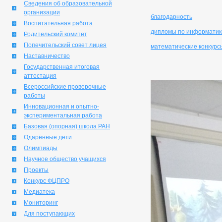
Сведения об образовательной
организации
благодарность
Воспитательная работа
дипломы по информатик
Родительский комитет
Попечительский совет лицея
математические конкурс
Наставничество
Государственная итоговая
аттестация
Всероссийские проверочные
работы
Инновационная и опытно-
экспериментальная работа
Базовая (опорная) школа РАН
Одарённые дети
Олимпиады
Научное общество учащихся
Проекты
Конкурс ФЦПРО
Медиатека
Мониторинг
Для поступающих