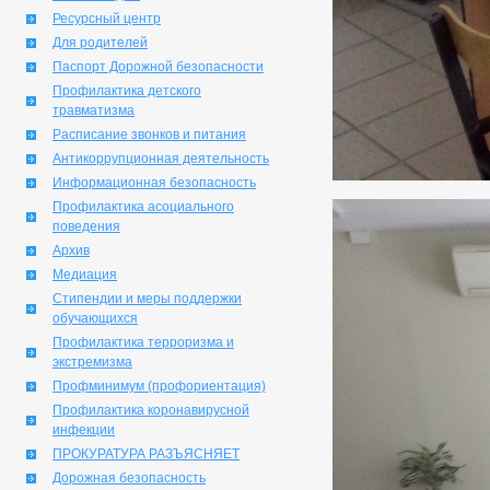
Ресурсный центр
Для родителей
Паспорт Дорожной безопасности
Профилактика детского
травматизма
Расписание звонков и питания
Антикоррупционная деятельность
Информационная безопасность
Профилактика асоциального
поведения
Архив
Медиация
Стипендии и меры поддержки
обучающихся
Профилактика терроризма и
экстремизма
Профминимум (профориентация)
Профилактика коронавирусной
инфекции
ПРОКУРАТУРА РАЗЪЯСНЯЕТ
Дорожная безопасность