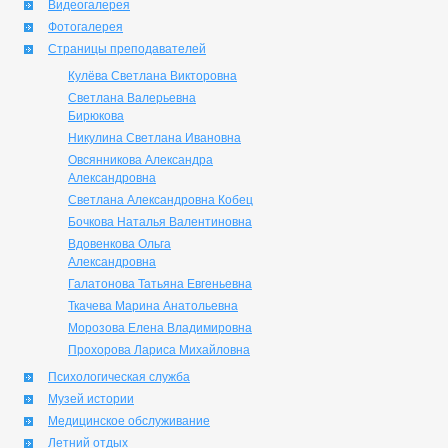
Видеогалерея
Фотогалерея
Страницы преподавателей
Кулёва Светлана Викторовна
Светлана Валерьевна
Бирюкова
Никулина Светлана Ивановна
Овсянникова Александра
Александровна
Светлана Александровна Кобец
Бочкова Наталья Валентиновна
Вдовенкова Ольга
Александровна
Галатонова Татьяна Евгеньевна
Ткачева Марина Анатольевна
Морозова Елена Владимировна
Прохорова Лариса Михайловна
Психологическая служба
Музей истории
Медицинское обслуживание
Летний отдых