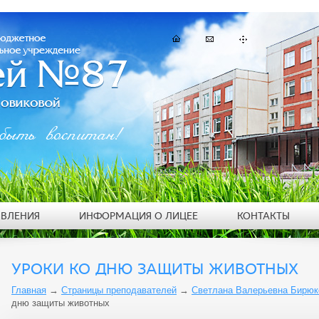
быть воспитан!
ЯВЛЕНИЯ
ИНФОРМАЦИЯ О ЛИЦЕЕ
КОНТАКТЫ
УРОКИ КО ДНЮ ЗАЩИТЫ ЖИВОТНЫХ
Главная
→
Страницы преподавателей
→
Светлана Валерьевна Бирюк
дню защиты животных