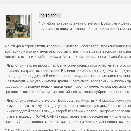
10.10.2014
4 октября по всей планете отмечали Всемирный ден
призванный обратить внимание людей на проблемы о
4 октября в стране птиц и зверей «Лимпопо» состоялось празднование Вс
зоопарк «Лимпопо» предлагал гостям станы птиц и зверей вспомнить о наш
живет в саваннах и тайге, лесах и пустынях, на дне океана и в вашей кварт
«Лимпопо» - это не просто парк, в котором содержатся животные, это остр
поставил на грань исчезновения. В коллекции зоопарка содержатся редкие
находящиеся под угрозой исчезновения: амурские тигры, дальневосточны
шлемоносный казуар и многие другие. Сотрудники зоопарка «Лимпопо» п
разведения в неволе редких видов животных. Примером успешного дости
краснокнижных японских макак, каспийских султанок, зубров, винторогих ко
«Лимпопо» ежегодно отмечает День защиты животных. 4 октября компани
приуроченную к этому празднику, и провела викторину о домашних животн
нижегородской страны птиц и зверей весёлым и полезным времяпровожде
призы и подарки. ROYAL CANIN - производитель повседневных и диетологи
компании – повышение качества жизни собак и кошек и укрепление их здо
С 6 по 10 октября в лицее № 87 проходил ЕДД - Всемирная неделя защит