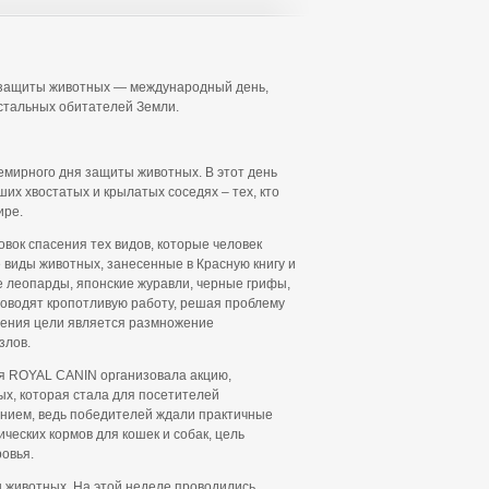
ь защиты животных — международный день,
стальных обитателей Земли.
емирного дня защиты животных. В этот день
их хвостатых и крылатых соседях – тех, кто
ире.
овок спасения тех видов, которые человек
 виды животных, занесенные в Красную книгу и
е леопарды, японские журавли, черные грифы,
роводят кропотливую работу, решая проблему
жения цели является размножение
злов.
я ROYAL CANIN организовала акцию,
ых, которая стала для посетителей
нием, ведь победителей ждали практичные
ческих кормов для кошек и собак, цель
ровья.
ы животных. На этой неделе проводились