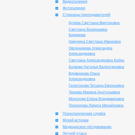
Видеогалерея
Фотогалерея
Страницы преподавателей
Кулёва Светлана Викторовна
Светлана Валерьевна
Бирюкова
Никулина Светлана Ивановна
Овсянникова Александра
Александровна
Светлана Александровна Кобец
Бочкова Наталья Валентиновна
Вдовенкова Ольга
Александровна
Галатонова Татьяна Евгеньевна
Ткачева Марина Анатольевна
Морозова Елена Владимировна
Прохорова Лариса Михайловна
Психологическая служба
Музей истории
Медицинское обслуживание
Летний отдых