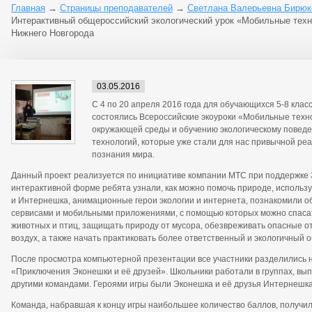
Главная
→
Страницы преподавателей
→
Светлана Валерьевна Бирюк
Интерактивный общероссийский экологический урок «Мобильные техно
Нижнего Новгорода
03.05.2016
С 4 по 20 апреля 2016 года для обучающихся 5-8 клас
состоялись Всероссийские экоуроки «Мобильные техн
окружающей среды и обучению экологическому повед
технологий, которые уже стали для нас привычной ре
познания мира.
Данный проект реализуется по инициативе компании МТС при поддержке 
интерактивной форме ребята узнали, как можно помочь природе, использ
и Интернешка, анимационные герои экологии и интернета, познакомили о
сервисами и мобильными приложениями, с помощью которых можно спасать
животных и птиц, защищать природу от мусора, обезвреживать опасные о
воздух, а также начать практиковать более ответственный и экологичный 
После просмотра компьютерной презентации все участники разделились н
«Приключения Эконешки и её друзей». Школьники работали в группах, вы
другими командами. Героями игры были Эконешка и её друзья Интернешка
Команда, набравшая к концу игры наибольшее количество баллов, получил