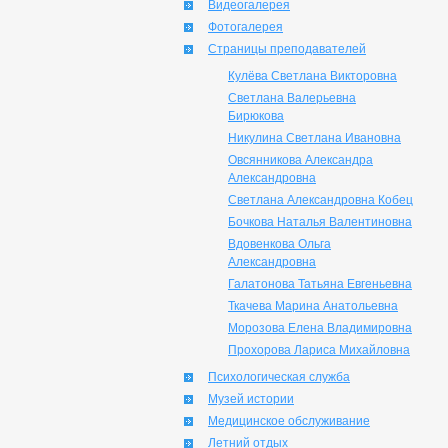
Видеогалерея
Фотогалерея
Страницы преподавателей
Кулёва Светлана Викторовна
Светлана Валерьевна
Бирюкова
Никулина Светлана Ивановна
Овсянникова Александра
Александровна
Светлана Александровна Кобец
Бочкова Наталья Валентиновна
Вдовенкова Ольга
Александровна
Галатонова Татьяна Евгеньевна
Ткачева Марина Анатольевна
Морозова Елена Владимировна
Прохорова Лариса Михайловна
Психологическая служба
Музей истории
Медицинское обслуживание
Летний отдых