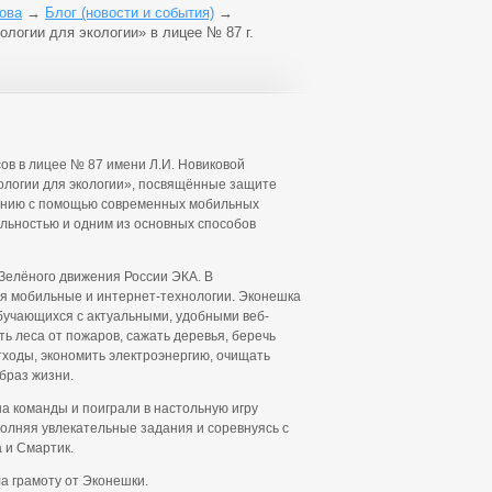
ова
→
Блог (новости и события)
→
логии для экологии» в лицее № 87 г.
сов в лицее № 87 имени Л.И. Новиковой
ологии для экологии», посвящённые защите
ению с помощью современных мобильных
альностью и одним из основных способов
Зелёного движения России ЭКА. В
уя мобильные и интернет-технологии. Эконешка
бучающихся с актуальными, удобными веб-
 леса от пожаров, сажать деревья, беречь
тходы, экономить электроэнергию, очищать
образ жизни.
а команды и поиграли в настольную игру
полняя увлекательные задания и соревнуясь с
 и Смартик.
а грамоту от Эконешки.