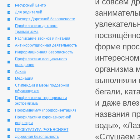
и совсем др
Ресурсный центр
заниматель
Для родителей
Паспорт Дорожной безопасности
увлекательн
Профилактика детского
травматизма
посвящённо
Расписание звонков и питания
форме прос
Антикоррупционная деятельность
Информационная безопасность
интересном
Профилактика асоциального
поведения
организма м
Архив
выполняли 
Медиация
Стипендии и меры поддержки
бегали, кат
обучающихся
Профилактика терроризма и
и даже влез
экстремизма
Профминимум (профориентация)
названия пр
Профилактика коронавирусной
инфекции
воды», «Ла
ПРОКУРАТУРА РАЗЪЯСНЯЕТ
«Слушаем з
Дорожная безопасность