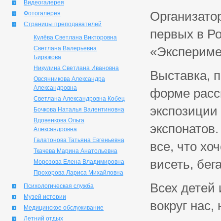
Видеогалерея
Организато
Фотогалерея
Страницы преподавателей
первых в Р
Кулёва Светлана Викторовна
«Экспериме
Светлана Валерьевна
Бирюкова
Никулина Светлана Ивановна
Выставка, 
Овсянникова Александра
Александровна
форме расс
Светлана Александровна Кобец
экспозиции
Бочкова Наталья Валентиновна
Вдовенкова Ольга
экспонатов.
Александровна
Галатонова Татьяна Евгеньевна
все, что хо
Ткачева Марина Анатольевна
висеть, бега
Морозова Елена Владимировна
Прохорова Лариса Михайловна
Всех детей 
Психологическая служба
Музей истории
вокруг нас,
Медицинское обслуживание
Летний отдых