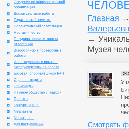
ЧЕЛОВ
Сведения об образовательной
организации
Воспитательная работа
Главная
Родительский комитет
Валерьевн
Попечительский совет лицея
Наставничество
→
Уникаль
Государственная итоговая
аттестация
Музея чел
Всероссийские проверочные
работы
Инновационная и опытно-
экспериментальная работа
Базовая (опорная) школа РАН
24.
Одарённые дети
Уч
Олимпиады
Би
Научное общество учащихся
Ни
Проекты
пр
Конкурс ФЦПРО
че
Медиатека
Мониторинг
Смотреть ф
Для поступающих