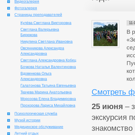
Видеогалерея
Фотогалерея
Страницы преподавателей
Кулёва Светлана Викторовна
11.
Светлана Валерьевна
В 
Бирюкова
«З
Никулина Светлана Ивановна
се
Овсянникова Александра
Александровна
ис
Светлана Александровна Кобец
Пу
Бочкова Наталья Валентиновна
ко
Вдовенкова Ольга
ко
Александровна
Галатонова Татьяна Евгеньевна
Смотреть ф
Ткачева Марина Анатольевна
Морозова Елена Владимировна
25 июня
– з
Прохорова Лариса Михайловна
Психологическая служба
экскурсия п
Музей истории
знакомство 
Медицинское обслуживание
Летний отдых