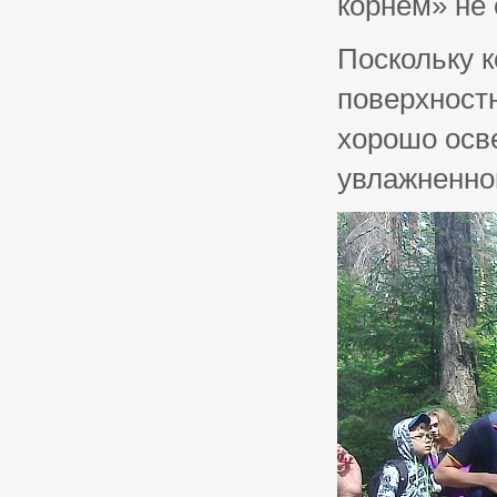
корнем» не 
Поскольку к
поверхност
хорошо осв
увлажненнои