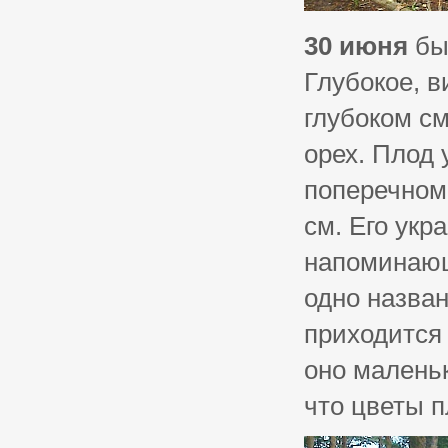
30 июня
был
Глубокое, в
глубоком см
орех. Плод 
поперечном 
см. Его ук
напоминающ
одно назван
приходится
оно малень
что цветы п