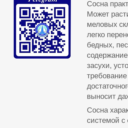
Сосна практ
Может расти
меловых скл
легко перен
бедных, пес
содержанием
засухи, уст
требование
достаточног
выносит даж
Сосна харак
системой с