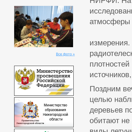
НИРФИ. На п
исследован
атмосферы 
измерения.
радиотелес
Все фото »
плотностей
источников,
Поздним веч
целью набл
деревьев по
обитают не
виды летучи