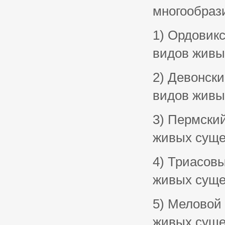
многообрази
1) Ордовикс
видов живы
2) Девонски
видов живы
3) Пермскии
живых суще
4) Триасовы
живых суще
5) Меловой
живых суще