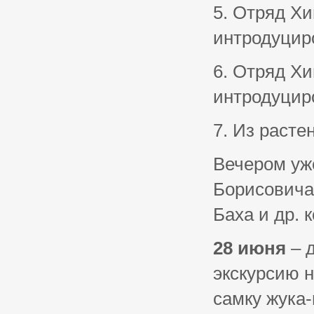
5. Отряд Хи
интродуцир
6. Отряд Хи
интродуцир
7. Из расте
Вечером уже
Борисовича
Баха и др. 
28 июня
– д
экскурсию н
самку жука-