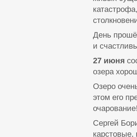
катастрофа,
столкновени
День прошё
и счастлив
27 июня
сос
озера хорош
Озеро очен
этом его пр
очарование
Сергей Бор
карстовые,