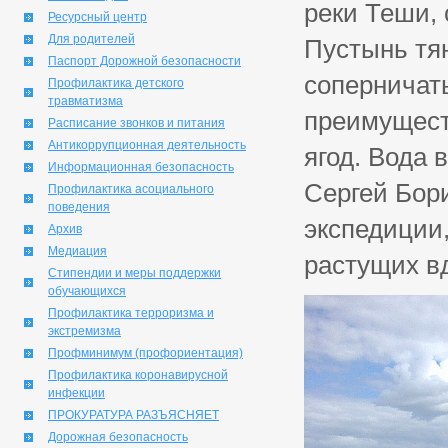
реки Теши, 
Ресурсный центр
Для родителей
Пустынь тян
Паспорт Дорожной безопасности
соперничат
Профилактика детского
травматизма
преимущест
Расписание звонков и питания
Антикоррупционная деятельность
ягод. Вода 
Информационная безопасность
Сергей Бор
Профилактика асоциального
поведения
экспедиции,
Архив
Медиация
растущих вд
Стипендии и меры поддержки
обучающихся
Профилактика терроризма и
экстремизма
Профминимум (профориентация)
Профилактика коронавирусной
инфекции
ПРОКУРАТУРА РАЗЪЯСНЯЕТ
Дорожная безопасность