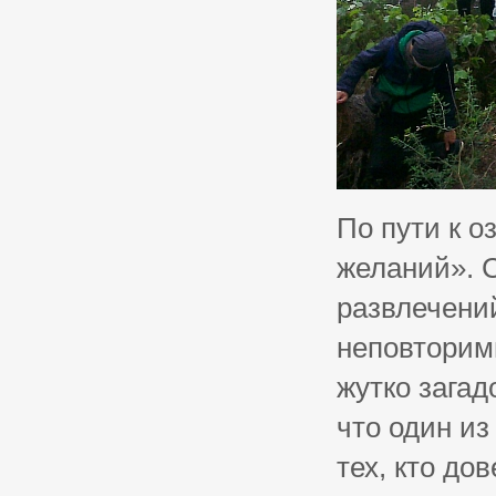
По пути к о
желаний». 
развлечений
неповторимы
жутко загад
что один из
тех, кто до