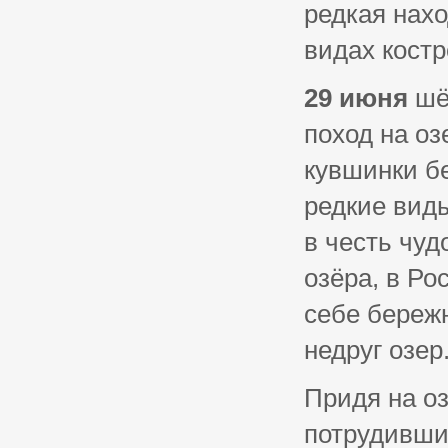
редкая нахо
видах костр
29 июня
шё
поход на оз
кувшинки бе
редкие виды
в честь чуд
озёра, в Р
себе бережн
недруг озер
Придя на оз
потрудивши