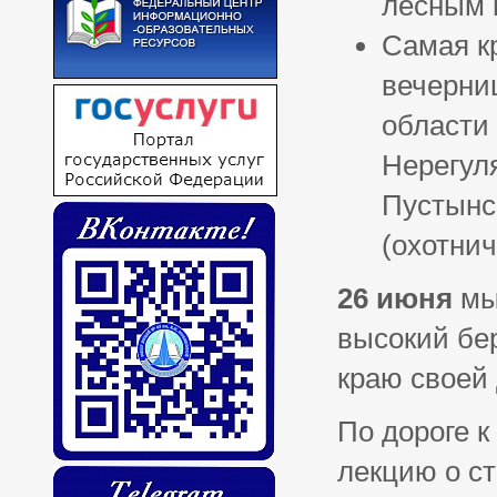
лесным 
Самая к
вечерни
области 
Нерегул
Пустынс
(охотнич
26 июня
мы 
высокий бе
краю своей
По дороге к
лекцию о ст