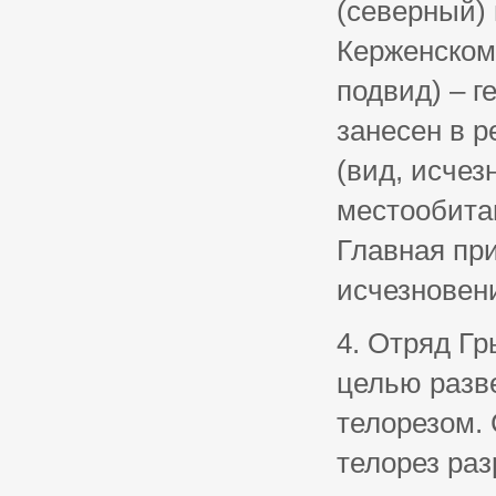
(северный)
Керженском 
подвид) – г
занесен в р
(вид, исчез
местообитан
Главная пр
исчезновен
4. Отряд Гр
целью разве
телорезом. 
телорез раз