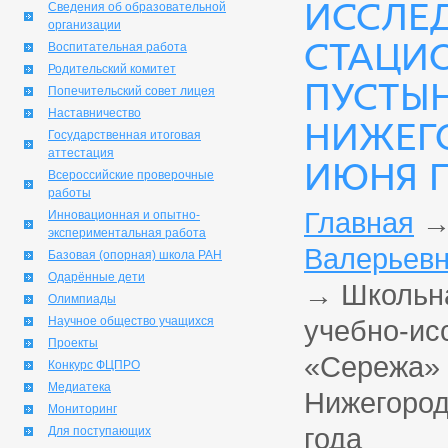
ИССЛЕ
Сведения об образовательной
организации
СТАЦИО
Воспитательная работа
Родительский комитет
ПУСТЫН
Попечительский совет лицея
Наставничество
НИЖЕГО
Государственная итоговая
аттестация
ИЮНЯ П
Всероссийские проверочные
работы
Главная
Инновационная и опытно-
экспериментальная работа
Валерьевн
Базовая (опорная) школа РАН
Одарённые дети
→
Школьна
Олимпиады
Научное общество учащихся
учебно-ис
Проекты
«Сережа» 
Конкурс ФЦПРО
Медиатека
Нижегород
Мониторинг
года
Для поступающих