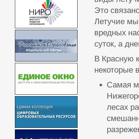
Это связано
Летучие мы
вредных на
суток, а дн
В Красную к
некоторые 
Самая м
Нижегоро
лесах р
смешанн
разреже