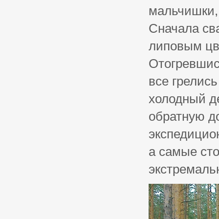
мальчишки, 
Сначала сва
липовым цв
Отогревшись
все грелись
холодный д
обратную до
экспедицион
а самые сто
экстремальн