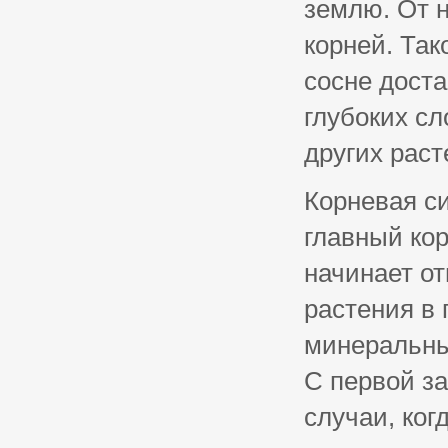
землю. От н
корней. Та
сосне доста
глубоких сл
других раст
Корневая си
главный ко
начинает от
растения в 
минеральны
С первой з
случаи, ког