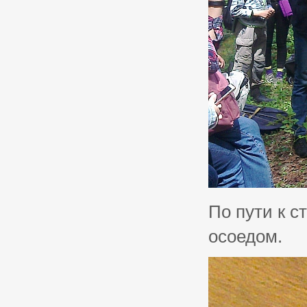
По пути к с
осоедом.