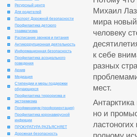
Ресурсный центр
Михаил Лаз
Для родителей
Паспорт Дорожной безопасности
мира новый 
Профилактика детского
человеку ст
травматизма
Расписание звонков и питания
десятилетия
Антикоррупционная деятельность
Информационная безопасность
к себе вни
Профилактика асоциального
поведения
разных стр
Архив
проблемами
Медиация
Стипендии и меры поддержки
мест.
обучающихся
Профилактика терроризма и
Антарктика
экстремизма
Профминимум (профориентация)
но и промыс
Профилактика коронавирусной
инфекции
ластоногих 
ПРОКУРАТУРА РАЗЪЯСНЯЕТ
полному ис
Дорожная безопасность