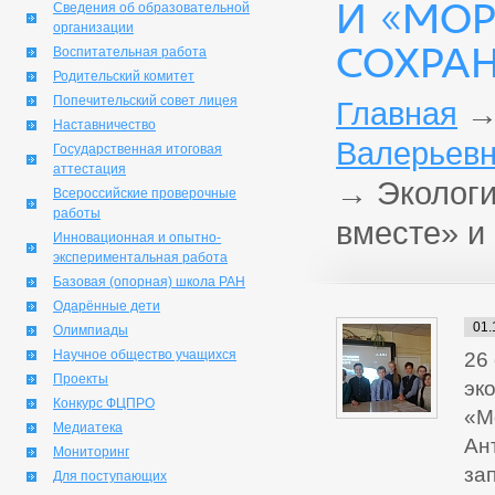
И «МОР
Сведения об образовательной
организации
СОХРА
Воспитательная работа
Родительский комитет
Попечительский совет лицея
Главная
Наставничество
Валерьевн
Государственная итоговая
аттестация
→
Экологи
Всероссийские проверочные
работы
вместе» и
Инновационная и опытно-
экспериментальная работа
Базовая (опорная) школа РАН
Одарённые дети
01.
Олимпиады
Научное общество учащихся
26
Проекты
эк
Конкурс ФЦПРО
«М
Медиатека
Ан
Мониторинг
за
Для поступающих