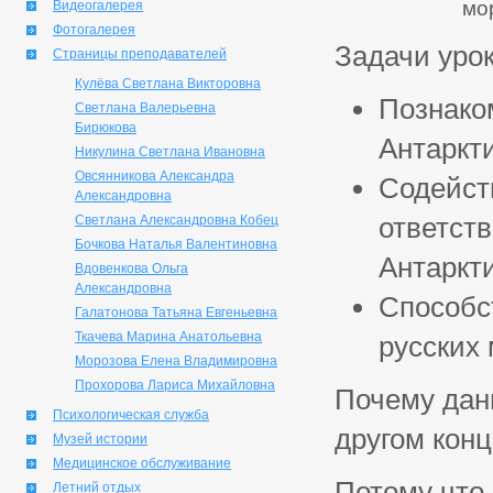
мо
Видеогалерея
Фотогалерея
Задачи урок
Страницы преподавателей
Кулёва Светлана Викторовна
Познако
Светлана Валерьевна
Бирюкова
Антаркти
Никулина Светлана Ивановна
Овсянникова Александра
Содейст
Александровна
ответст
Светлана Александровна Кобец
Бочкова Наталья Валентиновна
Антаркти
Вдовенкова Ольга
Александровна
Способс
Галатонова Татьяна Евгеньевна
Ткачева Марина Анатольевна
русских
Морозова Елена Владимировна
Прохорова Лариса Михайловна
Почему дан
Психологическая служба
другом кон
Музей истории
Медицинское обслуживание
Потому что 
Летний отдых