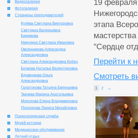
19 февраля 
Видеогалерея
Фотогалерея
Нижегородс
Страницы преподавателей
этапа Всер
Кулёва Светлана Викторовна
Светлана Валерьевна
мастерства
Бирюкова
Никулина Светлана Ивановна
"Сердце отд
Овсянникова Александра
Александровна
Перейти к 
Светлана Александровна Кобец
Бочкова Наталья Валентиновна
Смотреть в
Вдовенкова Ольга
Александровна
Галатонова Татьяна Евгеньевна
1
2
→
Ткачева Марина Анатольевна
Морозова Елена Владимировна
Прохорова Лариса Михайловна
Психологическая служба
Музей истории
Медицинское обслуживание
Летний отдых