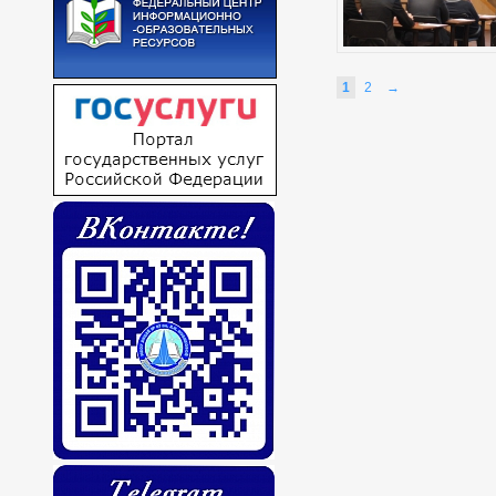
1
2
→