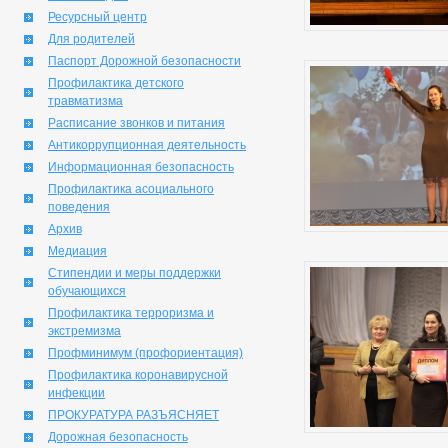
Ресурсный центр
Для родителей
Паспорт Дорожной безопасности
Профилактика детского
травматизма
Расписание звонков и питания
Антикоррупционная деятельность
Информационная безопасность
Профилактика асоциального
поведения
Архив
Медиация
Стипендии и меры поддержки
обучающихся
Профилактика терроризма и
экстремизма
Профминимум (профориентация)
Профилактика коронавирусной
инфекции
ПРОКУРАТУРА РАЗЪЯСНЯЕТ
Дорожная безопасность