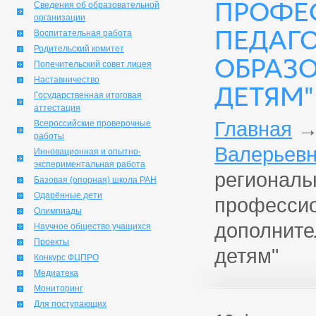
ПРОФЕ
Сведения об образовательной
организации
ПЕДАГ
Воспитательная работа
Родительский комитет
ОБРАЗО
Попечительский совет лицея
Наставничество
ДЕТЯМ"
Государственная итоговая
аттестация
Главная
Всероссийские проверочные
работы
Валерьевн
Инновационная и опытно-
экспериментальная работа
региональ
Базовая (опорная) школа РАН
Одарённые дети
профессио
Олимпиады
дополните
Научное общество учащихся
Проекты
детям"
Конкурс ФЦПРО
Медиатека
Мониторинг
Для поступающих