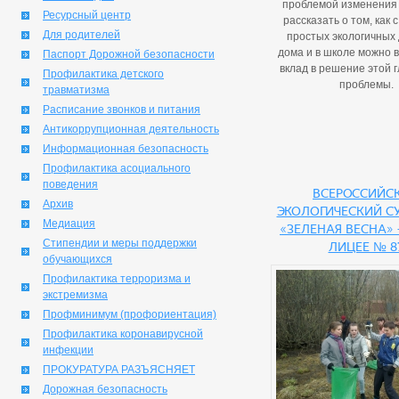
проблемой изменения 
Ресурсный центр
рассказать о том, как
Для родителей
простых экологичных
дома и в школе можно 
Паспорт Дорожной безопасности
вклад в решение этой 
Профилактика детского
проблемы.
травматизма
Расписание звонков и питания
Антикоррупционная деятельность
Информационная безопасность
Профилактика асоциального
поведения
Всероссийс
Архив
экологический с
Медиация
«Зеленая Весна» 
Стипендии и меры поддержки
лицее № 8
обучающихся
Профилактика терроризма и
экстремизма
Профминимум (профориентация)
Профилактика коронавирусной
инфекции
ПРОКУРАТУРА РАЗЪЯСНЯЕТ
Дорожная безопасность