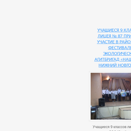
Учащиеся 9 кл
лицея № 87 пр
участие в рай
фестивал
экологичес
агитбригад «На
Нижний Новго
Учащиеся 9 классов л