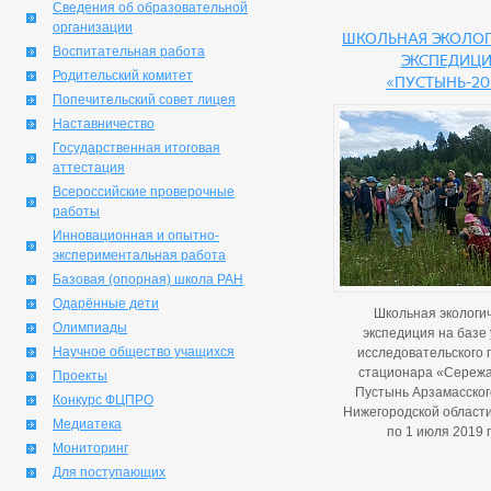
Сведения об образовательной
организации
Школьная эколог
Воспитательная работа
экспедици
Родительский комитет
«Пустынь-20
Попечительский совет лицея
Наставничество
Государственная итоговая
аттестация
Всероссийские проверочные
работы
Инновационная и опытно-
экспериментальная работа
Базовая (опорная) школа РАН
Одарённые дети
Школьная экологи
Олимпиады
экспедиция на базе 
Научное общество учащихся
исследовательского 
стационара «Сережа
Проекты
Пустынь Арзамасског
Конкурс ФЦПРО
Нижегородской области
Медиатека
по 1 июля 2019 
Мониторинг
Для поступающих