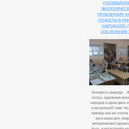
посвящённ
экологичес
проблемам н
планеты в ра
Народного 
озеленения 
Человек и природа… 
поэты, художники всех
народов отдали дань э
и актуальной теме. Но
никогда она не стояла 
как в наши дни, когд
экологического кризис
быть, и катастрофа н