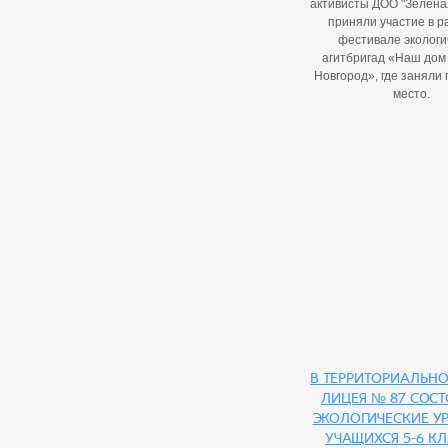
активисты ДОО "Зелёна
приняли участие в 
фестивале экологи
агитбригад «Наш дом
Новгород», где заняли 
место.
В территориальн
лицея № 87 сос
экологические у
учащихся 5-6 кл