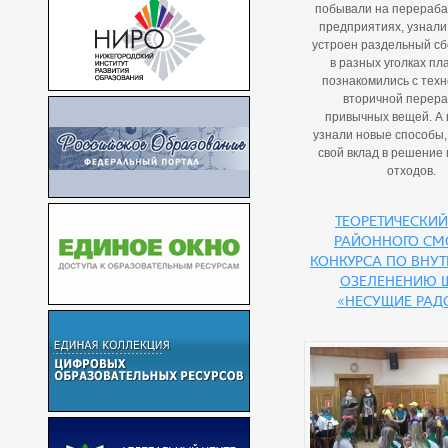
побывали на перераб
предприятиях, узнали 
устроен раздельный сб
в разных уголках пл
познакомились с тех
вторичной перера
привычных вещей. А 
узнали новые способы, 
свой вклад в решение
отходов.
Теоретический
районного смо
конкурса по вну
озеленению 
«Несущие рад