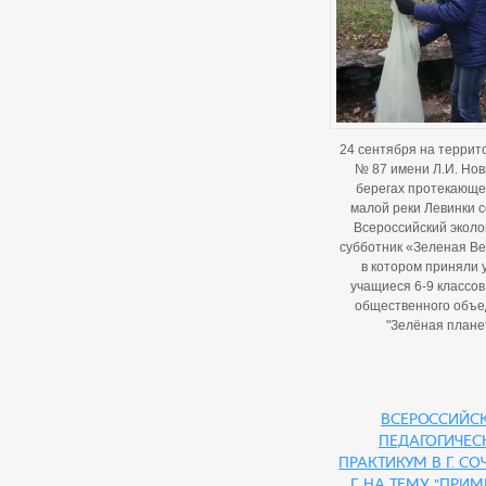
24 сентября на террит
№ 87 имени Л.И. Нов
берегах протекающе
малой реки Левинки 
Всероссийский эколо
субботник «Зеленая Ве
в котором приняли 
учащиеся 6-9 классов
общественного объ
"Зелёная планет
Всероссийс
педагогичес
практикум в г. Со
г. на тему "При