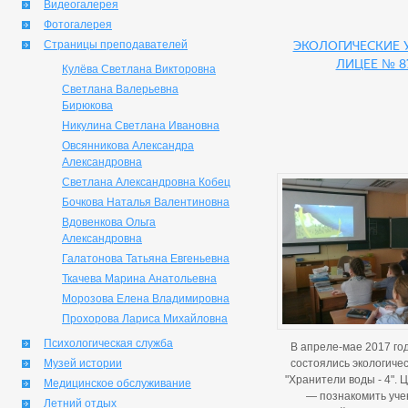
Видеогалерея
Фотогалерея
Страницы преподавателей
Экологические 
лицее № 8
Кулёва Светлана Викторовна
Светлана Валерьевна
Бирюкова
Никулина Светлана Ивановна
Овсянникова Александра
Александровна
Светлана Александровна Кобец
Бочкова Наталья Валентиновна
Вдовенкова Ольга
Александровна
Галатонова Татьяна Евгеньевна
Ткачева Марина Анатольевна
Морозова Елена Владимировна
Прохорова Лариса Михайловна
Психологическая служба
В апреле-мае 2017 год
Музей истории
состоялись экологичес
"Хранители воды - 4". 
Медицинское обслуживание
— познакомить уче
Летний отдых