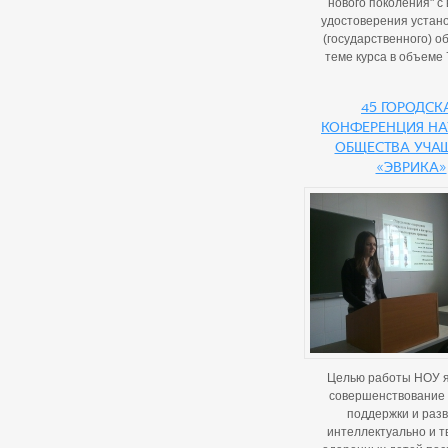
нового поколения" с
удостоверения устан
(государственного) о
теме курса в объеме 
45 городск
конференция на
общества уча
«Эврика»
Целью работы НОУ 
совершенствование 
поддержки и раз
интеллектуально и т