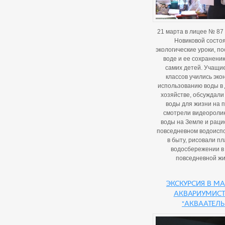
21 марта в лицее № 87 
Новиковой состо
экологические уроки, 
воде и ее сохранени
самих детей. Учащи
классов учились эк
использованию воды в
хозяйстве, обсуждали
воды для жизни на 
смотрели видеоролик
воды на Земле и рац
повседневном водоисп
в быту, рисовали пл
водосбережении в
повседневной жи
Экскурсия в м
аквариумис
"Акваатель