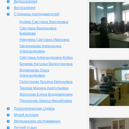
Видеогалерея
Фотогалерея
Страницы преподавателей
Кулёва Светлана Викторовна
Светлана Валерьевна
Бирюкова
Никулина Светлана Ивановна
Овсянникова Александра
Александровна
Светлана Александровна Кобец
Бочкова Наталья Валентиновна
Вдовенкова Ольга
Александровна
Галатонова Татьяна Евгеньевна
Ткачева Марина Анатольевна
Морозова Елена Владимировна
Прохорова Лариса Михайловна
Психологическая служба
Музей истории
Медицинское обслуживание
Летний отдых