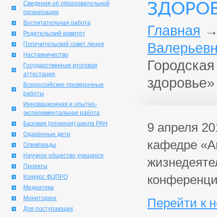
ЗДОРО
Сведения об образовательной
организации
Воспитательная работа
Главная
Родительский комитет
Валерьевн
Попечительский совет лицея
Наставничество
Городская
Государственная итоговая
аттестация
здоровье»
Всероссийские проверочные
работы
Инновационная и опытно-
экспериментальная работа
Базовая (опорная) школа РАН
9 апреля 2
Одарённые дети
кафедре «А
Олимпиады
Научное общество учащихся
жизнедеяте
Проекты
конференци
Конкурс ФЦПРО
Медиатека
Мониторинг
Перейти к 
Для поступающих