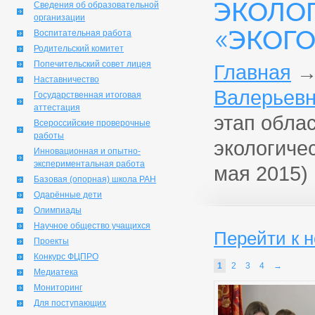
ЭКОЛО
Сведения об образовательной
организации
«ЭКОГО
Воспитательная работа
Родительский комитет
Попечительский совет лицея
Главная
Наставничество
Валерьевн
Государственная итоговая
аттестация
этап обла
Всероссийские проверочные
работы
экологиче
Инновационная и опытно-
экспериментальная работа
мая 2015)
Базовая (опорная) школа РАН
Одарённые дети
Олимпиады
Научное общество учащихся
Перейти к 
Проекты
Конкурс ФЦПРО
1
2
3
4
→
Медиатека
Мониторинг
Для поступающих