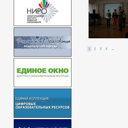
1
2
3
4
→