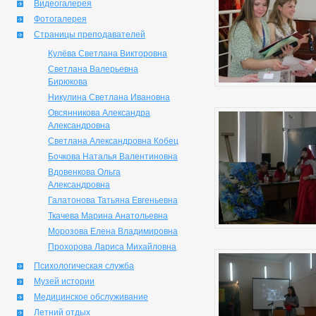
Видеогалерея
Фотогалерея
Страницы преподавателей
Кулёва Светлана Викторовна
Светлана Валерьевна
Бирюкова
Никулина Светлана Ивановна
Овсянникова Александра
Александровна
Светлана Александровна Кобец
Бочкова Наталья Валентиновна
Вдовенкова Ольга
Александровна
Галатонова Татьяна Евгеньевна
Ткачева Марина Анатольевна
Морозова Елена Владимировна
Прохорова Лариса Михайловна
Психологическая служба
Музей истории
Медицинское обслуживание
Летний отдых