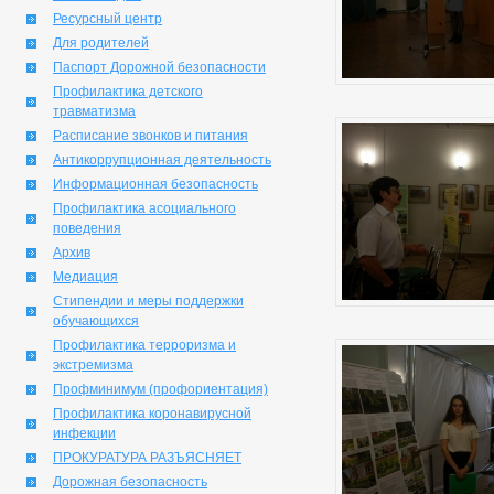
Ресурсный центр
Для родителей
Паспорт Дорожной безопасности
Профилактика детского
травматизма
Расписание звонков и питания
Антикоррупционная деятельность
Информационная безопасность
Профилактика асоциального
поведения
Архив
Медиация
Стипендии и меры поддержки
обучающихся
Профилактика терроризма и
экстремизма
Профминимум (профориентация)
Профилактика коронавирусной
инфекции
ПРОКУРАТУРА РАЗЪЯСНЯЕТ
Дорожная безопасность