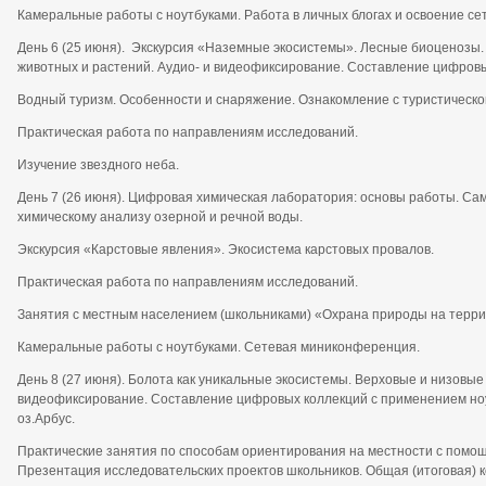
Камеральные работы с ноутбуками. Работа в личных блогах и освоение се
День 6 (25 июня). Экскурсия «Наземные экосистемы». Лесные биоценозы
животных и растений. Аудио- и видеофиксирование. Составление цифровы
Водный туризм. Особенности и снаряжение. Ознакомление с туристическо
Практическая работа по направлениям исследований.
Изучение звездного неба.
День 7 (26 июня). Цифровая химическая лаборатория: основы работы. Са
химическому анализу озерной и речной воды.
Экскурсия «Карстовые явления». Экосистема карстовых провалов.
Практическая работа по направлениям исследований.
Занятия с местным населением (школьниками) «Охрана природы на террит
Камеральные работы с ноутбуками. Сетевая миниконференция.
День 8 (27 июня). Болота как уникальные экосистемы. Верховые и низовые
видеофиксирование. Составление цифровых коллекций с применением ноут
оз.Арбус.
Практические занятия по способам ориентирования на местности с помощ
Презентация исследовательских проектов школьников. Общая (итоговая) 