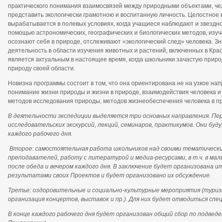
практического понимания взаимосвязей между природными объектами, че
представить экологически грамотною и воспитанную личность. Целостное
вырабатывается в полевых условиях, когда учащиеся наблюдают и звездно
помощью астрономических, географических и биологических методов, изу
осознают себя в природе, отслеживают «экологический след» человека. З
деятельность в области изучения животных и растений, включенных в Кра
является актуальным в настоящее время, когда школьники зачастую приро
природу своей области.
Новизна программы состоит в том, что она ориентирована не на узкое нап
понимание жизни природы и жизни в природе, взаимодействия человека 
методов исследования природы, методов жизнеобеспечения человека в пр
В деятельности
экспедиции выделяется три основных направления. Перв
исследовательских экскурсий, лекций, семинаров, практикумов. Они буд
каждого рабочего дня.
Второе: самостоятельная работа школьников над своими тематически
преподавателей, работу с литературой и медиа-ресурсами, в т.ч. в мал
после обеда и вечером каждого дня. В заключение будет организована 
результатами своих Проектов и будет организовано их обсуждение.
Третье: оздоровительные и социально-культурные мероприятия (туриз
организация концертов, выставок и пр.). Для них будет отводиться спе
В конце каждого рабочего дня будет организован общий сбор по подведе