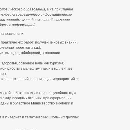
ологического образования, а на понимание
в условиях современного информационного
ния природы, методов жизнеобеспечения
аботы с информацией.
 направлениях:
практических работ, получение новых знаний,
лнение проектов и т.д.);
ых, выводов, обобщений; выявление
 здоровья, освоение навыков туризма);
ой работы в малых группах и в коллективе;
р.);
охранных знаний, организация мероприятий с
льской работе школы в течение учебного года
и Международных чтениях, при оформлении
реданы в областное Министерство экологии и
 в Интернет и тематических школьных группах