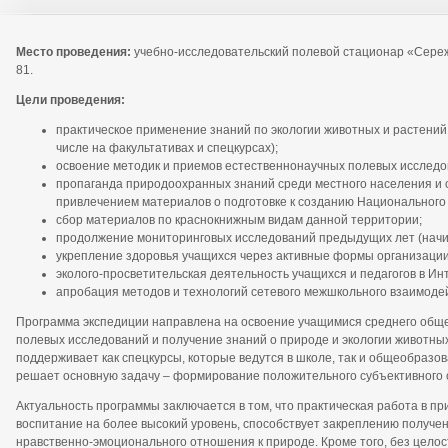
Место проведения:
учебно-исследовательский полевой стационар «Сережа
81.
Цели проведения:
практическое применение знаний по экологии животных и растений,
числе на факультативах и спецкурсах);
освоение методик и приемов естественнонаучных полевых исследо
пропаганда природоохранных знаний среди местного населения и о
привлечением материалов о подготовке к созданию Национального 
сбор материалов по краснокнижным видам данной территории;
продолжение мониторинговых исследований предыдущих лет (начина
укрепление здоровья учащихся через активные формы организации
эколого-просветительская деятельность учащихся и педагогов в Ин
апробация методов и технологий сетевого межшкольного взаимодей
Программа экспедиции направлена на освоение учащимися среднего обще
полевых исследований и получение знаний о природе и экологии животны
поддерживает как спецкурсы, которые ведутся в школе, так и общеобраз
решает основную задачу – формирование положительного субъективного 
Актуальность программы заключается в том, что практическая работа в п
воспитание на более высокий уровень, способствует закреплению получе
нравственно-эмоционального отношения к природе. Кроме того, без цело