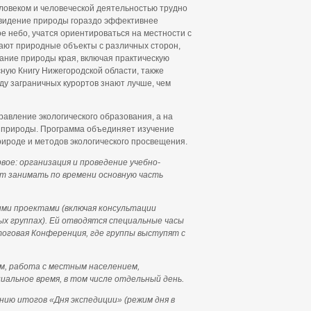
ловеком и человеческой деятельностью трудно
 видение природы гораздо эффективнее
е небо, учатся ориентироваться на местности с
чают природные объекты с различных сторон,
нание природы края, включая практическую
сную Книгу Нижегородской области, также
ду заграничных курортов знают лучше, чем
равление экологического образования, а на
и природы. Программа объединяет изучение
ироде и методов экологического просвещения.
ое: организация и проведение учебно-
ут занимать по времени основную часть
ми проектами (включая консультации
ых группах). Ей отводятся специальные часы
итоговая Конференция, где группы выступят с
м, работа с местным населением,
циальное время, в том числе отдельный день.
нию итогов «Дня экспедиции» (режим дня в