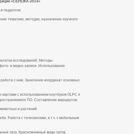
едиции «СЕРЕЖА-2014»
и педагогов.
ние тематики, методик, назначение научного
льтатов исследований. Методы
фото- и видео-записи. Использование
 работа с ним. Занесение координат основных
и картами с использованием ноутбуков OLPC и
пространяемого ПО. Составление маршрутов.
животных и растений.
а. Работа с телескопами, в т.ч. с мобильным
ьные луга. Краснокнижные виды лугов: