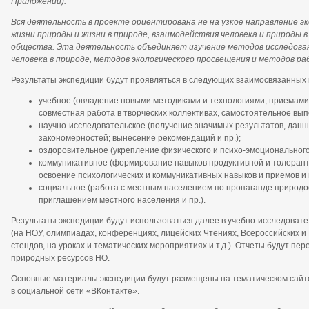
Приложении).
Вся деятельность в проекте ориентирована не на узкое направление эк
жизни природы и жизни в природе, взаимодействия человека и природы 
общества. Эта деятельность объединяет изучение методов исследова
человека в природе, методов экологического просвещения и методов р
Результаты экспедиции будут проявляться в следующих взаимосвязанных
учебное (овладение новыми методиками и технологиями, приемами 
совместная работа в творческих коллективах, самостоятельное выпо
научно-исследовательское (получение значимых результатов, данн
закономерностей; вынесение рекомендаций и пр.);
оздоровительное (укрепление физического и психо-эмоционального
коммуникативное (формирование навыков продуктивной и толерантн
освоение психологических и коммуникативных навыков и приемов и п
социальное (работа с местным населением по пропаганде природо
приглашением местного населения и пр.).
Результаты экспедиции будут использоваться далее в учебно-исследовате
(на НОУ, олимпиадах, конференциях, лицейских Чтениях, Всероссийских 
стендов, на уроках и тематических мероприятиях и т.д.). Отчеты будут пе
природных ресурсов НО.
Основные материалы экспедиции будут размещены на тематическом сайте
в социальной сети «ВКонтакте».