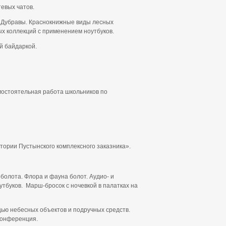
тевых чатов.
. Дубравы. Краснокнижные виды лесных
х коллекций с применением ноутбуков.
й байдаркой.
мостоятельная работа школьников по
ории Пустынского комплексного заказника».
 болота. Флора и фауна болот. Аудио- и
буков. Марш-бросок с ночевкой в палатках на
ью небесных объектов и подручных средств.
конференция.