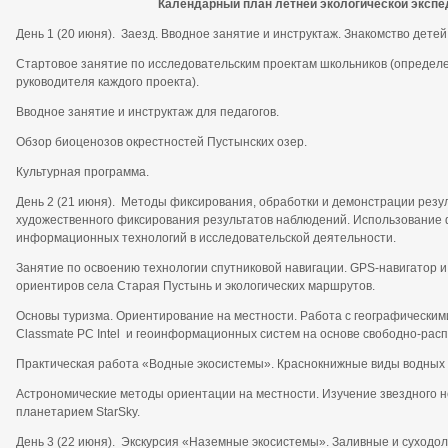
Календарный план летней экологической эксп
День 1 (20 июня). Заезд. Вводное занятие и инструктаж. Знакомство детей 
Стартовое занятие по исследовательским проектам школьников (определе
руководителя каждого проекта).
Вводное занятие и инструктаж для педагогов.
Обзор биоценозов окрестностей Пустынских озер.
Культурная программа.
День 2 (21 июня). Методы фиксирования, обработки и демонстрации резу
художественного фиксирования результатов наблюдений. Использование 
информационных технологий в исследовательской деятельности.
Занятие по освоению технологии спутниковой навигации. GPS-навигатор и
ориентиров села Старая Пустынь и экологических маршрутов.
Основы туризма. Ориентирование на местности. Работа с географическим
Classmate PС Intel и геоинформационных систем на основе свободно-рас
Практическая работа «Водные экосистемы». Краснокнижные виды водных 
Астрономические методы ориентации на местности. Изучение звездного неб
планетарием StarSky.
День 3 (22 июня). Экскурсия «Наземные экосистемы». Заливные и суходол