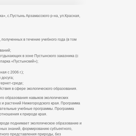
», с.Пустынь Арзамасского р-на, ул.Красная,
 полученных в течение учебного года (в том
ваний;
тдыхающих в зоне Пустынского заказника (с
парка «Пустынский»);
я с 2006 г.);
 досуга;
тернет-среде;
ствия в сфере экологического образования.
го образования навыков экологических
х и растений Нижегородского края. Программа
овательные учебные программы. Программа
отношения к природе края.
рироде поднимает экологическое образование и
нных знаний, формированию субъектного,
стного представления природы, без