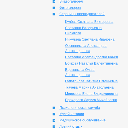
Видеогалерея
Фотогалерея
Страницы преподавателей
Кулёва Светлана Викторовна
Светлана Валерьевна
Бирюкова
Никулина Светлана Ивановна
Овсянникова Александра
Александровна
Светлана Александровна Кобец
Бочкова Наталья Валентиновна
Вдовенкова Ольга
Александровна
Галатонова Татьяна Евгеньевна
Ткачева Марина Анатольевна
Морозова Елена Владимировна
Прохорова Лариса Михайловна
Психологическая служба
Музей истории
Медицинское обслуживание
Летний отдых