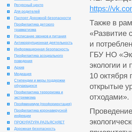
Ресурсный центр
https://vk.c
Для родителей
Паспорт Дорожной безопасности
Также в ра
Профилактика детского
травматизма
«Развитие 
Расписание звонков и питания
и потреблен
Антикоррупционная деятельность
Информационная безопасность
ГБУ НО «Эк
Профилактика асоциального
поведения
экологии и
Архив
10 октября 
Медиация
Стипендии и меры поддержки
открытые ур
обучающихся
Профилактика терроризма и
отходами».
экстремизма
Профминимум (профориентация)
Проведение
Профилактика коронавирусной
инфекции
экологическ
ПРОКУРАТУРА РАЗЪЯСНЯЕТ
Дорожная безопасность