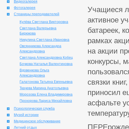
Видеогалерея
Учащиеся л
Фотогалерея
Страницы преподавателей
активное уч
Кулёва Светлана Викторовна
батареек, к
Светлана Валерьевна
Бирюкова
рамках акц
Никулина Светлана Ивановна
Овсянникова Александра
на акции пр
Александровна
Светлана Александровна Кобец
конкурсы, 
Бочкова Наталья Валентиновна
пользовалс
Вдовенкова Ольга
Александровна
связки книг
Галатонова Татьяна Евгеньевна
Ткачева Марина Анатольевна
приносил ещ
Морозова Елена Владимировна
асфальте у
Прохорова Лариса Михайловна
Психологическая служба
температуру
Музей истории
Медицинское обслуживание
ПЕРЕрожден
Летний отдых