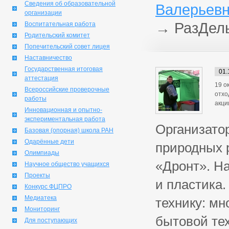
Сведения об образовательной
Валерьевн
организации
→
РазДел
Воспитательная работа
Родительский комитет
Попечительский совет лицея
Наставничество
Государственная итоговая
01.
аттестация
19 о
Всероссийские проверочные
отхо
работы
акци
Инновационная и опытно-
экспериментальная работа
Организато
Базовая (опорная) школа РАН
Одарённые дети
природных 
Олимпиады
«Дронт». На
Научное общество учащихся
Проекты
и пластика
Конкурс ФЦПРО
Медиатека
технику: м
Мониторинг
бытовой те
Для поступающих