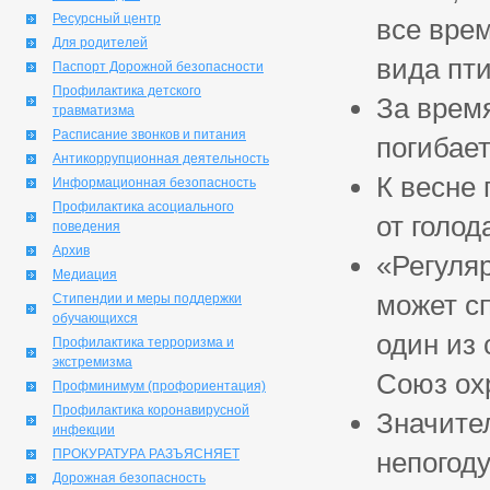
Ресурсный центр
все вре
Для родителей
вида пт
Паспорт Дорожной безопасности
Профилактика детского
За врем
травматизма
Расписание звонков и питания
погибает
Антикоррупционная деятельность
К весне
Информационная безопасность
Профилактика асоциального
от голод
поведения
Архив
«Регуля
Медиация
может сп
Стипендии и меры поддержки
обучающихся
один из
Профилактика терроризма и
экстремизма
Союз ох
Профминимум (профориентация)
Профилактика коронавирусной
Значите
инфекции
ПРОКУРАТУРА РАЗЪЯСНЯЕТ
непогоду
Дорожная безопасность