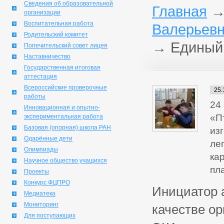
Сведения об образовательной
Главная
организации
Воспитательная работа
Валерьевн
Родительский комитет
→
Единый 
Попечительский совет лицея
Наставничество
Государственная итоговая
аттестация
Всероссийские проверочные
25.
работы
24
Инновационная и опытно-
«П
экспериментальная работа
Базовая (опорная) школа РАН
из
Одарённые дети
лег
Олимпиады
кар
Научное общество учащихся
пл
Проекты
Конкурс ФЦПРО
Инициатор 
Медиатека
Мониторинг
качестве о
Для поступающих