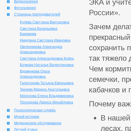
ЭКА и учит
Видеогалерея
Фотогалерея
России».
Страницы преподавателей
Кулёва Светлана Викторовна
Зачем делат
Светлана Валерьевна
Бирюкова
прекрасный
Никулина Светлана Ивановна
сохранить п
Овсянникова Александра
Александровна
так тяжело
Светлана Александровна Кобец
Бочкова Наталья Валентиновна
Чем кормит
Вдовенкова Ольга
Александровна
семечки, пр
Галатонова Татьяна Евгеньевна
кабачков и 
Ткачева Марина Анатольевна
Морозова Елена Владимировна
Почему важ
Прохорова Лариса Михайловна
Психологическая служба
В нашей
Музей истории
Медицинское обслуживание
лесах, п
Летний отдых