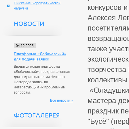
Снижение бюрократической
конкурсов 
нагрузки
Алексея Ле
НОВОСТИ
посетителя
возвращающ
04.12.2025
также учас
Платформа «Лобачевский»
экологическ
для подачи заявок
Вводится новая платформа
творчества
«Лобачевский», предназначенная
для подачи жителями Нижнего
коллективы
Новгорода заявок по
интересующим их проблемным
«Оладушки»
вопросам.
мастера дек
Все новости »
праздник п
ФОТОГАЛЕРЕЯ
"Бусё" (пер