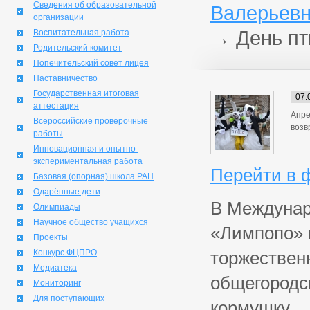
Сведения об образовательной
Валерьевн
организации
→
День пт
Воспитательная работа
Родительский комитет
Попечительский совет лицея
Наставничество
Государственная итоговая
07.
аттестация
Апре
Всероссийские проверочные
возв
работы
Инновационная и опытно-
экспериментальная работа
Перейти в 
Базовая (опорная) школа РАН
Одарённые дети
В Междунаро
Олимпиады
Научное общество учащихся
«Лимпопо» 
Проекты
Конкурс ФЦПРО
торжествен
Медиатека
общегородск
Мониторинг
Для поступающих
кормушку.