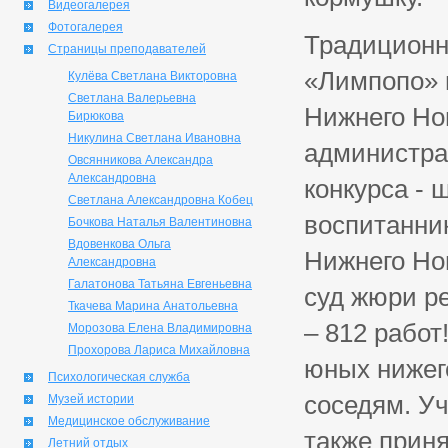
Видеогалерея
Фотогалерея
Традиционн
Страницы преподавателей
«Лимпопо» 
Кулёва Светлана Викторовна
Светлана Валерьевна
Нижнего Но
Бирюкова
Никулина Светлана Ивановна
администрац
Овсянникова Александра
Александровна
конкурса - 
Светлана Александровна Кобец
воспитанник
Бочкова Наталья Валентиновна
Вдовенкова Ольга
Нижнего Но
Александровна
Галатонова Татьяна Евгеньевна
суд жюри р
Ткачева Марина Анатольевна
– 812 работ
Морозова Елена Владимировна
Прохорова Лариса Михайловна
юных нижег
Психологическая служба
соседям. У
Музей истории
Медицинское обслуживание
также приня
Летний отдых