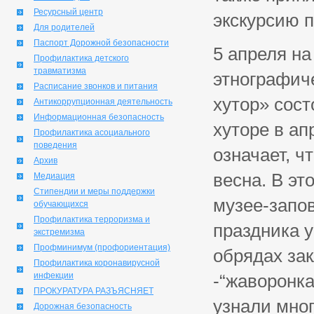
Ресурсный центр
экскурсию п
Для родителей
Паспорт Дорожной безопасности
5 апреля на
Профилактика детского
травматизма
этнографич
Расписание звонков и питания
хутор» сост
Антикоррупционная деятельность
Информационная безопасность
хуторе в ап
Профилактика асоциального
поведения
означает, ч
Архив
весна. В эт
Медиация
Стипендии и меры поддержки
музее-запов
обучающихся
Профилактика терроризма и
праздника 
экстремизма
Профминимум (профориентация)
обрядах за
Профилактика коронавирусной
инфекции
-“жаворонка
ПРОКУРАТУРА РАЗЪЯСНЯЕТ
узнали мног
Дорожная безопасность