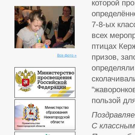
которой пр
определённ
7-8-ых клас
всех меропр
птицах Керж
призов, зап
Все фото »
определяли
сколачивали
"жаворонков
пользой дл
Поздравляе
С классным