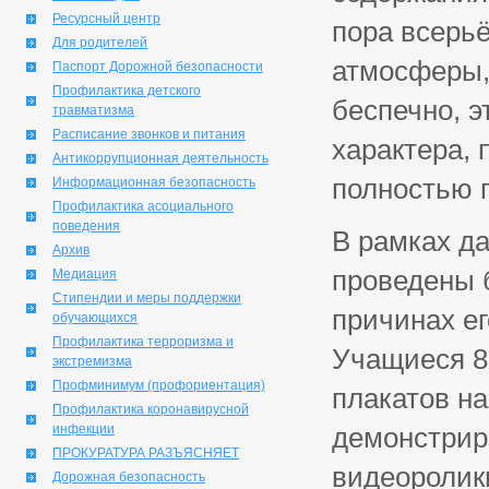
Ресурсный центр
пора всерь
Для родителей
атмосферы,
Паспорт Дорожной безопасности
Профилактика детского
беспечно, э
травматизма
Расписание звонков и питания
характера, 
Антикоррупционная деятельность
полностью 
Информационная безопасность
Профилактика асоциального
поведения
В рамках д
Архив
проведены б
Медиация
Стипендии и меры поддержки
причинах е
обучающихся
Профилактика терроризма и
Учащиеся 8-
экстремизма
Профминимум (профориентация)
плакатов на
Профилактика коронавирусной
инфекции
демонстрир
ПРОКУРАТУРА РАЗЪЯСНЯЕТ
видеоролик
Дорожная безопасность