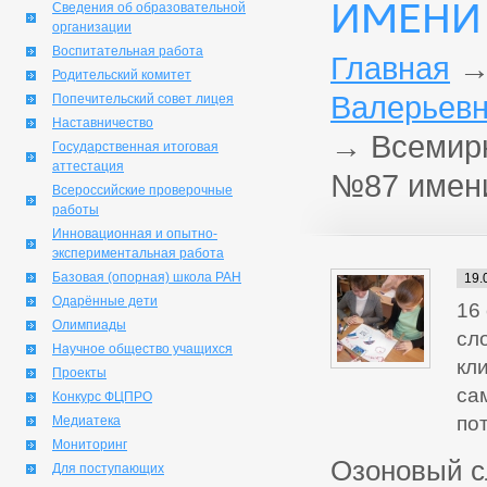
ИМЕНИ
Сведения об образовательной
организации
Воспитательная работа
Главная
Родительский комитет
Валерьевн
Попечительский совет лицея
Наставничество
→
Всемирн
Государственная итоговая
аттестация
№87 имени
Всероссийские проверочные
работы
Инновационная и опытно-
экспериментальная работа
Базовая (опорная) школа РАН
19.
Одарённые дети
16
Олимпиады
сл
Научное общество учащихся
кл
Проекты
са
Конкурс ФЦПРО
по
Медиатека
Мониторинг
Озоновый с
Для поступающих