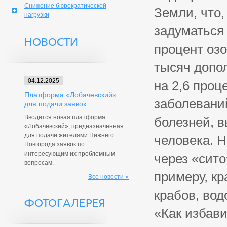
Снижение бюрократической
Земли, что,
нагрузки
задуматься 
НОВОСТИ
процент оз
тысяч допо
04.12.2025
на 2,6 проц
Платформа «Лобачевский»
заболеваний
для подачи заявок
Вводится новая платформа
болезней, 
«Лобачевский», предназначенная
для подачи жителями Нижнего
человека. 
Новгорода заявок по
интересующим их проблемным
через «сито
вопросам.
примеру, кр
Все новости »
крабов, вод
ФОТОГАЛЕРЕЯ
«Как избави