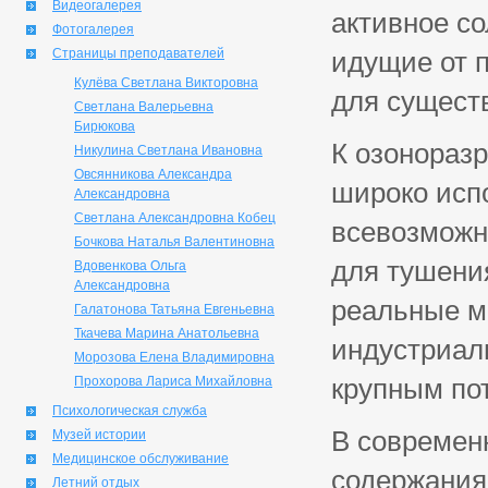
Видеогалерея
активное с
Фотогалерея
Страницы преподавателей
идущие от 
Кулёва Светлана Викторовна
для сущест
Светлана Валерьевна
Бирюкова
К озонораз
Никулина Светлана Ивановна
Овсянникова Александра
широко исп
Александровна
Светлана Александровна Кобец
всевозможн
Бочкова Наталья Валентиновна
для тушени
Вдовенкова Ольга
Александровна
реальные м
Галатонова Татьяна Евгеньевна
Ткачева Марина Анатольевна
индустриал
Морозова Елена Владимировна
крупным по
Прохорова Лариса Михайловна
Психологическая служба
В современ
Музей истории
Медицинское обслуживание
содержания
Летний отдых