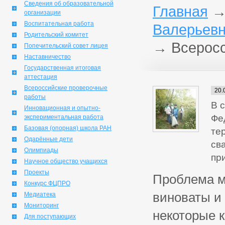
Сведения об образовательной
Главная
организации
Воспитательная работа
Валерьевн
Родительский комитет
→
Всерос
Попечительский совет лицея
Наставничество
Государственная итоговая
аттестация
Всероссийские проверочные
20.
работы
В 
Инновационная и опытно-
Фе
экспериментальная работа
Базовая (опорная) школа РАН
те
Одарённые дети
св
Олимпиады
пр
Научное общество учащихся
Проекты
Проблема м
Конкурс ФЦПРО
виноваты и
Медиатека
Мониторинг
некоторые 
Для поступающих