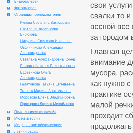
Видеогалерея
свои услуги
Фотогалерея
свалки то и
Страницы преподавателей
Кулёва Светлана Викторовна
весной все 
Светлана Валерьевна
Бирюкова
за городом в
Никулина Светлана Ивановна
Овсянникова Александра
Главная цел
Александровна
Светлана Александровна Кобец
внимание д
Бочкова Наталья Валентиновна
мусора, рас
Вдовенкова Ольга
Александровна
как нужно с
Галатонова Татьяна Евгеньевна
Ткачева Марина Анатольевна
практике ос
Морозова Елена Владимировна
малой речки
Прохорова Лариса Михайловна
Психологическая служба
проходит с
Музей истории
продолжать 
Медицинское обслуживание
Летний отдых