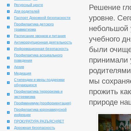
Ресурсный центр
Решение гл
Для родителей
уровне. Сег
Паспорт Дорожной безопасности
Профилактика детского
небольшой 
травматизма
Расписание звонков и питания
учебного дн
Антикоррупционная деятельность
были очище
Информационная безопасность
Профилактика асоциального
принимали у
поведения
Архив
родителями.
Медиация
мы сохраняе
Стипендии и меры поддержки
обучающихся
прожить как
Профилактика терроризма и
экстремизма
природе наш
Профминимум (профориентация)
Профилактика коронавирусной
инфекции
ПРОКУРАТУРА РАЗЪЯСНЯЕТ
Дорожная безопасность