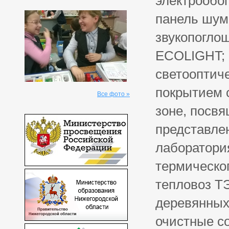
электрообо
панель шум
звукопогло
ECOLIGHT; 
светооптич
покрытием 
Все фото »
зоне, посвя
представле
лаборатори
термическо
тепловоз Т
деревянных
очистные с