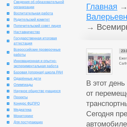
Сведения об образовательной
Главная
организации
Воспитательная работа
Валерьевн
Родительский комитет
→
Всемир
Попечительский совет лицея
Наставничество
Государственная итоговая
аттестация
Всероссийские проверочные
23.
работы
Ежег
Инновационная и опытно-
Carf
экспериментальная работа
Базовая (опорная) школа РАН
Одарённые дети
В этот ден
Олимпиады
Научное общество учащихся
от перемещ
Проекты
транспортны
Конкурс ФЦПРО
Медиатека
Сегодня пр
Мониторинг
автомобиле
Для поступающих