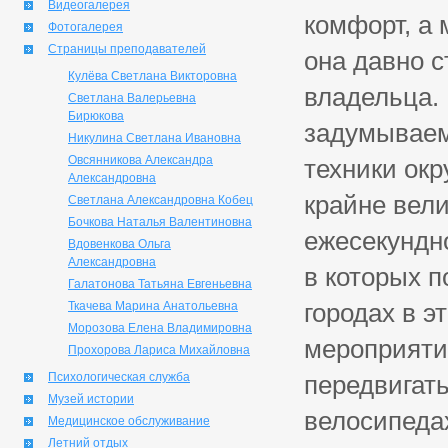
Видеогалерея
комфорт, а 
Фотогалерея
Страницы преподавателей
она давно с
Кулёва Светлана Викторовна
владельца. 
Светлана Валерьевна
Бирюкова
задумываемс
Никулина Светлана Ивановна
Овсянникова Александра
техники окр
Александровна
крайне вели
Светлана Александровна Кобец
Бочкова Наталья Валентиновна
ежесекундн
Вдовенкова Ольга
Александровна
в которых 
Галатонова Татьяна Евгеньевна
городах в э
Ткачева Марина Анатольевна
Морозова Елена Владимировна
мероприяти
Прохорова Лариса Михайловна
Психологическая служба
передвигат
Музей истории
велосипедах
Медицинское обслуживание
Летний отдых