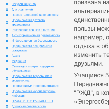
призвана н
Ресурсный центр
альтернатив
Для родителей
Паспорт Дорожной безопасности
единственн
Профилактика детского
травматизма
пользы може
Расписание звонков и питания
Антикоррупционная деятельность
например, о
Информационная безопасность
отдыха в об
Профилактика асоциального
поведения
изменить те
Архив
Медиация
друзьями.
Стипендии и меры поддержки
обучающихся
Учащиеся 5
Профилактика терроризма и
экстремизма
Передвижно
Профминимум (профориентация)
"РЖД", в ко
Профилактика коронавирусной
инфекции
«Энергосбе
ПРОКУРАТУРА РАЗЪЯСНЯЕТ
Дорожная безопасность