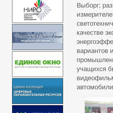
Выборг; ра
измерителе
светотехнич
качестве э
энергоэффе
вариантов 
промышленн
учащихся б
видеофильм
автомобили