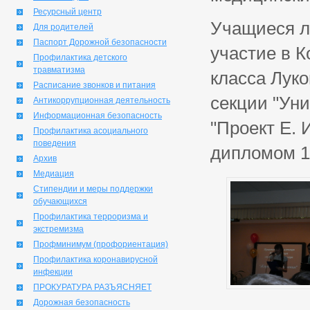
Ресурсный центр
Учащиеся л
Для родителей
Паспорт Дорожной безопасности
участие в К
Профилактика детского
травматизма
класса Лук
Расписание звонков и питания
секции "Уни
Антикоррупционная деятельность
Информационная безопасность
"Проект Е.
Профилактика асоциального
поведения
дипломом 1
Архив
Медиация
Стипендии и меры поддержки
обучающихся
Профилактика терроризма и
экстремизма
Профминимум (профориентация)
Профилактика коронавирусной
инфекции
ПРОКУРАТУРА РАЗЪЯСНЯЕТ
Дорожная безопасность