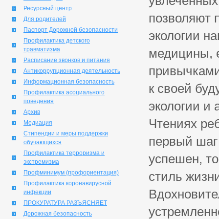
увлеченных
Ресурсный центр
позволяют 
Для родителей
Паспорт Дорожной безопасности
экологии н
Профилактика детского
травматизма
медицины, 
Расписание звонков и питания
привычками
Антикоррупционная деятельность
Информационная безопасность
к своей бу
Профилактика асоциального
поведения
экологии и 
Архив
Чтениях ре
Медиация
Стипендии и меры поддержки
первый шаг 
обучающихся
Профилактика терроризма и
успешен, т
экстремизма
Профминимум (профориентация)
стиль жизн
Профилактика коронавирусной
Вдохновител
инфекции
ПРОКУРАТУРА РАЗЪЯСНЯЕТ
устремленно
Дорожная безопасность