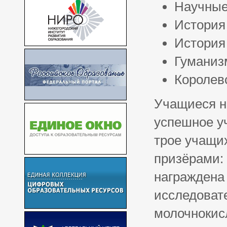
Научны
История
История
Гуманиз
Королев
Учащиеся н
успешное уч
трое учащи
призёрами: 
награждена
исследоват
молочнокис