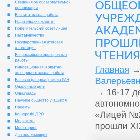
ОБЩЕО
Сведения об образовательной
организации
УЧРЕЖ
Воспитательная работа
Родительский комитет
АКАДЕМ
Попечительский совет лицея
Наставничество
ПРОШЛИ
Государственная итоговая
аттестация
ЧТЕНИЯ
Всероссийские проверочные
работы
Главная
Инновационная и опытно-
экспериментальная работа
Валерьевн
Базовая (опорная) школа РАН
Одарённые дети
→
16-17 д
Олимпиады
Научное общество учащихся
автономно
Проекты
«Лицей №2
Конкурс ФЦПРО
Медиатека
прошли XI
Мониторинг
Для поступающих