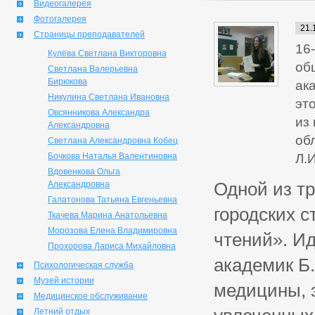
Видеогалерея
Фотогалерея
21.
Страницы преподавателей
16
Кулёва Светлана Викторовна
об
Светлана Валерьевна
Бирюкова
ак
Никулина Светлана Ивановна
эт
Овсянникова Александра
из
Александровна
об
Светлана Александровна Кобец
Бочкова Наталья Валентиновна
Л.
Вдовенкова Ольга
Одной из т
Александровна
Галатонова Татьяна Евгеньевна
городских с
Ткачева Марина Анатольевна
Морозова Елена Владимировна
чтений». И
Прохорова Лариса Михайловна
академик Б.
Психологическая служба
Музей истории
медицины, э
Медицинское обслуживание
Летний отдых