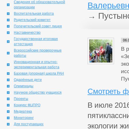
Сведения об образовательной
Валерьевн
организации
→
Пустын
Воспитательная работа
Родительский комитет
Попечительский совет лицея
Наставничество
Государственная итоговая
06.
аттестация
В 
Всероссийские проверочные
«З
работы
Инновационная и опытно-
эк
экспериментальная работа
ис
Базовая (опорная) школа РАН
Пу
Одарённые дети
Олимпиады
Смотреть ф
Научное общество учащихся
Проекты
В июле 2016
Конкурс ФЦПРО
Медиатека
пятиклассни
Мониторинг
экологии жи
Для поступающих