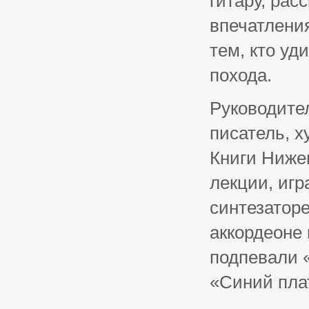
гитару, рас
впечатления
тем, кто уд
похода.
Руководите
писатель, 
Книги Ниже
лекции, игр
синтезаторе
аккордеоне
подпевали 
«Синий плат