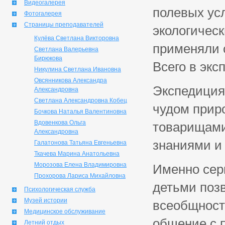
Видеогалерея
полевых усл
Фотогалерея
Страницы преподавателей
экологичес
Кулёва Светлана Викторовна
применяли 
Светлана Валерьевна
Бирюкова
Всего в экс
Никулина Светлана Ивановна
Овсянникова Александра
Экспедиция 
Александровна
Светлана Александровна Кобец
чудом прир
Бочкова Наталья Валентиновна
Вдовенкова Ольга
товарищами
Александровна
знаниями и 
Галатонова Татьяна Евгеньевна
Ткачева Марина Анатольевна
Морозова Елена Владимировна
Именно сер
Прохорова Лариса Михайловна
детьми поз
Психологическая служба
Музей истории
всеобщность
Медицинское обслуживание
общение с п
Летний отдых