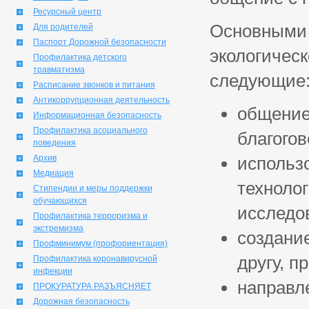
Ресурсный центр
Основными 
Для родителей
Паспорт Дорожной безопасности
экологичес
Профилактика детского
травматизма
следующие
Расписание звонков и питания
Антикоррупционная деятельность
общение
Информационная безопасность
Профилактика асоциального
благого
поведения
Архив
использ
Медиация
техноло
Стипендии и меры поддержки
обучающихся
исследо
Профилактика терроризма и
экстремизма
создани
Профминимум (профориентация)
другу, п
Профилактика коронавирусной
инфекции
направл
ПРОКУРАТУРА РАЗЪЯСНЯЕТ
Дорожная безопасность