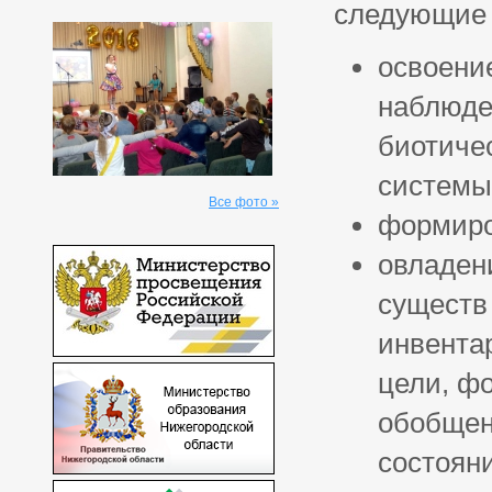
следующие 
освоени
наблюде
биотиче
системы
Все фото »
формиро
овладен
существ
инвента
цели, ф
обобщени
состоян