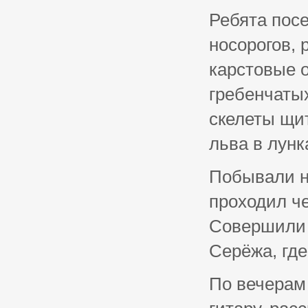
Ребята посе
носорогов,
карстовые о
гребенчатых
скелеты щи
льва в лунк
Побывали н
проходил ч
Совершили н
Серёжа, где
По вечерам 