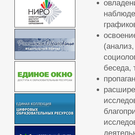
овладен
наблюде
графико
освоени
(анализ,
социолог
беседа, 
пропага
расшире
исследо
благопр
исследо
деятель