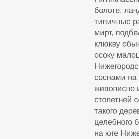
болоте, ла
типичные р
мирт, подб
клюкву обык
осоку малоц
Нижегородс
соснами на
живописно и
столетней с
такого дере
целебного б
на юге Ниже