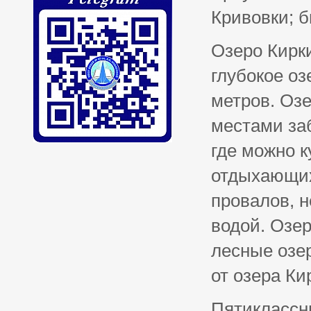
Кривовки; 
Озеро Кирки
глубокое оз
метров. Озе
местами заб
где можно к
отдыхающих
провалов, 
водой. Озе
лесные озер
от озера Ки
Пятиклассн