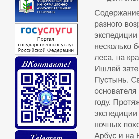
Содержание
разного воз
экспедиции 
несколько б
леса, на кр
Ишлей зате
Пустынь. С
основателя 
году. Прот
экспедиции 
ночных похо
Арбус и на 