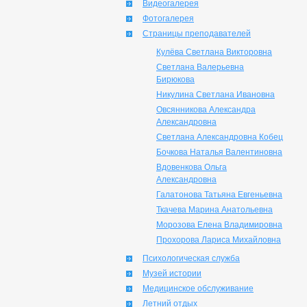
Видеогалерея
Фотогалерея
Страницы преподавателей
Кулёва Светлана Викторовна
Светлана Валерьевна
Бирюкова
Никулина Светлана Ивановна
Овсянникова Александра
Александровна
Светлана Александровна Кобец
Бочкова Наталья Валентиновна
Вдовенкова Ольга
Александровна
Галатонова Татьяна Евгеньевна
Ткачева Марина Анатольевна
Морозова Елена Владимировна
Прохорова Лариса Михайловна
Психологическая служба
Музей истории
Медицинское обслуживание
Летний отдых