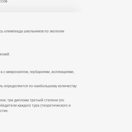
ссов
сь олимпиада школьников по экологии
еский.
та с микроскопом, гербариями, коллекциями,
ель определяется по наибольшему количеству
ни; три диплома третьей степени (по
едители каждого тура (теоретического и
стие.