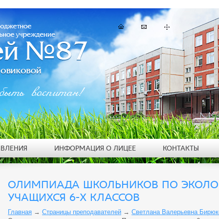
быть воспитан!
ЯВЛЕНИЯ
ИНФОРМАЦИЯ О ЛИЦЕЕ
КОНТАКТЫ
ОЛИМПИАДА ШКОЛЬНИКОВ ПО ЭКОЛОГ
УЧАЩИХСЯ 6-Х КЛАССОВ
Главная
→
Страницы преподавателей
→
Светлана Валерьевна Бирюк