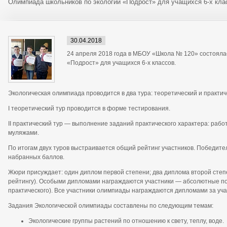
Олимпиада школьников по экологии «Подрост» для учащихся 6-х кла
30.04.2018
24 апреля 2018 года в МБОУ «Школа № 120» состояла
«Подрост» для учащихся 6-х классов.
Экологическая олимпиада проводится в два тура: теоретический и практич
I теоретический тур проводится в форме тестирования.
II практический тур — выполнение заданий практического характера: рабо
муляжами.
По итогам двух туров выстраивается общий рейтинг участников. Победит
набранных баллов.
Жюри присуждает: один диплом первой степени; два диплома второй степе
рейтингу). Особыми дипломами награждаются участники — абсолютные поб
практического). Все участники олимпиады награждаются дипломами за уча
Задания Экологической олимпиады составлены по следующим темам:
Экологические группы растений по отношению к свету, теплу, воде.