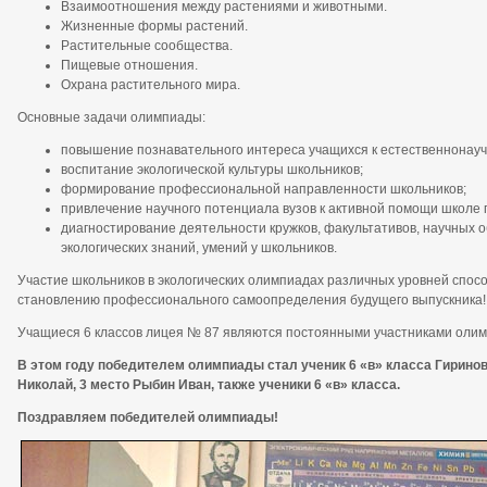
Взаимоотношения между растениями и животными.
Жизненные формы растений.
Растительные сообщества.
Пищевые отношения.
Охрана растительного мира.
Основные задачи олимпиады:
повышение познавательного интереса учащихся к естественнонауч
воспитание экологической культуры школьников;
формирование профессиональной направленности школьников;
привлечение научного потенциала вузов к активной помощи школе 
диагностирование деятельности кружков, факультативов, научных 
экологических знаний, умений у школьников.
Участие школьников в экологических олимпиадах различных уровней спосо
становлению профессионального самоопределения будущего выпускника!
Учащиеся 6 классов лицея № 87 являются постоянными участниками олим
В этом году победителем олимпиады стал ученик 6 «в» класса Гиринов
Николай, 3 место Рыбин Иван, также ученики 6 «в» класса.
Поздравляем победителей олимпиады!