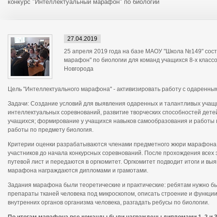
конкурс "Интеллектуальный марафон" по биологии
27.04.2019
25 апреля 2019 года на базе МАОУ "Школа №149" сос
марафон" по биологии для команд учащихся 8-х класс
Новгорода
Цель "Интеллектуального марафона" - активизировать работу с одаренны
Задачи: Создание условий для выявления одаренных и талантливых учащ
интеллектуальных соревнований, развитие творческих способностей дете
учащихся; формирование у учащихся навыков самообразования и работы 
работы по предмету биология.
Критерии оценки разрабатываются членами предметного жюри марафона.
участников до начала конкурсных соревнований. После прохождения всех
путевой лист и передаются в оргкомитет. Оргкомитет подводит итоги и в
марафона награждаются дипломами и грамотами.
Задания марафона были теоретические и практические: ребятам нужно б
препараты тканей человека под микроскопом, описать строение и функции
внутренних органов организма человека, разгадать ребусы по биологии.