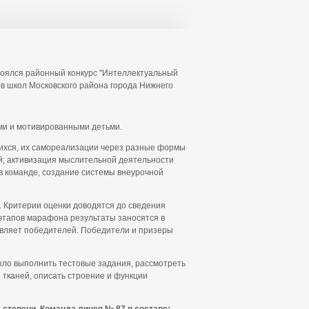
тоялся районный конкурс "Интеллектуальный
ов школ Московского района города Нижнего
ми и мотивированными детьми.
ихся, их самореализации через разные формы
й; активизация мыслительной деятельности
в команде, создание системы внеурочной
 Критерии оценки доводятся до сведения
 этапов марафона результаты заносятся в
ыявляет победителей. Победители и призеры
ыло выполнить тестовые задания, рассмотреть
 тканей, описать строение и функции