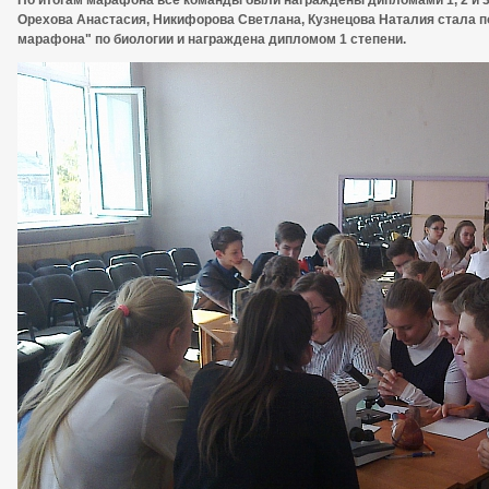
По итогам марафона все команды были награждены дипломами 1, 2 и 3 
Орехова Анастасия, Никифорова Светлана, Кузнецова Наталия стала 
марафона" по биологии и награждена дипломом 1 степени.