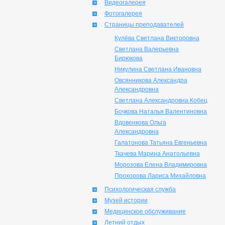
Видеогалерея
Фотогалерея
Страницы преподавателей
Кулёва Светлана Викторовна
Светлана Валерьевна
Бирюкова
Никулина Светлана Ивановна
Овсянникова Александра
Александровна
Светлана Александровна Кобец
Бочкова Наталья Валентиновна
Вдовенкова Ольга
Александровна
Галатонова Татьяна Евгеньевна
Ткачева Марина Анатольевна
Морозова Елена Владимировна
Прохорова Лариса Михайловна
Психологическая служба
Музей истории
Медицинское обслуживание
Летний отдых