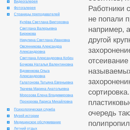
Видеогалерея
Работники 
Фотогалерея
Страницы преподавателей
не попали 
Кулёва Светлана Викторовна
например, 
Светлана Валерьевна
Бирюкова
другой круп
Никулина Светлана Ивановна
Овсянникова Александра
захоронение
Александровна
Светлана Александровна Кобец
отсеивание
Бочкова Наталья Валентиновна
называемых
Вдовенкова Ольга
Александровна
захоронению
Галатонова Татьяна Евгеньевна
Ткачева Марина Анатольевна
сортировка
Морозова Елена Владимировна
пластиковы
Прохорова Лариса Михайловна
Психологическая служба
очередь так
Музей истории
полипропиле
Медицинское обслуживание
Летний отдых