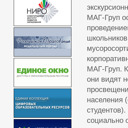
экскурсион
МАГ-Груп о
проведение
школьников,
мусоросорт
корпоратив
МАГ-Груп. К
они видят н
просвещени
населения 
студентов).
социально о