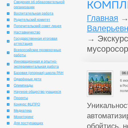
КОМПЛ
Сведения об образовательной
организации
Воспитательная работа
Главная
Родительский комитет
Валерьевн
Попечительский совет лицея
Наставничество
→
Экскурс
Государственная итоговая
аттестация
мусоросор
Всероссийские проверочные
работы
Инновационная и опытно-
экспериментальная работа
Базовая (опорная) школа РАН
06.
Одарённые дети
6 ию
Олимпиады
в Ро
поли
Научное общество учащихся
Проекты
Уникальност
Конкурс ФЦПРО
Медиатека
автоматизир
Мониторинг
Для поступающих
обойтись, н