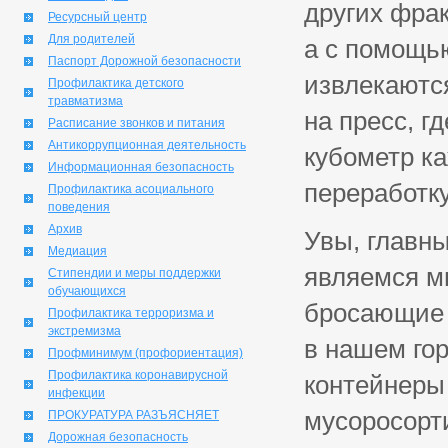
других фрак
Ресурсный центр
Для родителей
а с помощью
Паспорт Дорожной безопасности
извлекаютс
Профилактика детского
травматизма
на пресс, г
Расписание звонков и питания
Антикоррупционная деятельность
кубометр к
Информационная безопасность
переработку
Профилактика асоциального
поведения
Архив
Увы, главн
Медиация
являемся м
Стипендии и меры поддержки
обучающихся
бросающие в
Профилактика терроризма и
экстремизма
в нашем го
Профминимум (профориентация)
Профилактика коронавирусной
контейнеры 
инфекции
мусоросорт
ПРОКУРАТУРА РАЗЪЯСНЯЕТ
Дорожная безопасность