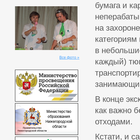
бумага и ка
неперабаты
на захорон
категориям 
в небольшие
Все фото »
каждый) тю
транспортир
занимающие
В конце экс
как важно б
отходами.
Кстати, и с