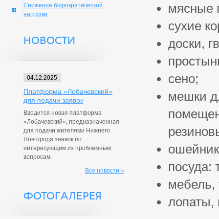
мясные п
Снижение бюрократической
нагрузки
сухие ко
НОВОСТИ
доски, г
простыни
сено;
04.12.2025
Платформа «Лобачевский»
мешки д
для подачи заявок
помещен
Вводится новая платформа
«Лобачевский», предназначенная
резинов
для подачи жителями Нижнего
Новгорода заявок по
ошейники
интересующим их проблемным
вопросам.
посуда: 
Все новости »
мебель, 
ФОТОГАЛЕРЕЯ
лопаты, 