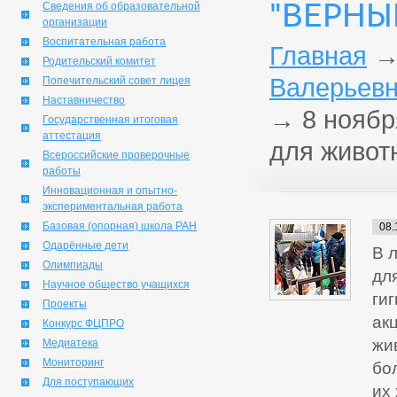
"ВЕРНЫ
Сведения об образовательной
организации
Воспитательная работа
Главная
Родительский комитет
Валерьевн
Попечительский совет лицея
Наставничество
→
8 ноябр
Государственная итоговая
аттестация
для живот
Всероссийские проверочные
работы
Инновационная и опытно-
экспериментальная работа
Базовая (опорная) школа РАН
08.
Одарённые дети
В 
Олимпиады
дл
Научное общество учащихся
ги
Проекты
ак
Конкурс ФЦПРО
жи
Медиатека
Мониторинг
бо
Для поступающих
их 