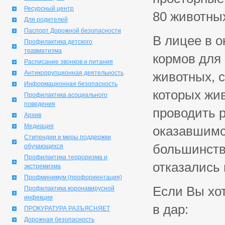
Ресурсный центр
80 животных
Для родителей
Паспорт Дорожной безопасности
В лицее в о
Профилактика детского
травматизма
кормов для 
Расписание звонков и питания
Антикоррупционная деятельность
животных, с
Информационная безопасность
которых жи
Профилактика асоциального
поведения
проводить р
Архив
Медиация
оказавшимс
Стипендии и меры поддержки
большинств
обучающихся
Профилактика терроризма и
отказались 
экстремизма
Профминимум (профориентация)
Если Вы хот
Профилактика коронавирусной
инфекции
в дар:
ПРОКУРАТУРА РАЗЪЯСНЯЕТ
Дорожная безопасность