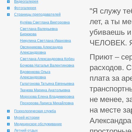
Видеогалерея
Фотогалерея
"Я служу те
Страницы преподавателей
лет, а ты 
Кулёва Светлана Викторовна
Светлана Валерьевна
убиваешь и 
Бирюкова
ЧЕЛОВЕК. Я 
Никулина Светлана Ивановна
Овсянникова Александра
Александровна
Приют – се
Светлана Александровна Кобец
расходов. С
Бочкова Наталья Валентиновна
Вдовенкова Ольга
плата за ар
Александровна
Галатонова Татьяна Евгеньевна
транспортны
Ткачева Марина Анатольевна
Морозова Елена Владимировна
не менее, з
Прохорова Лариса Михайловна
на месте з
Психологическая служба
Музей истории
Александра
Медицинское обслуживание
просторные 
Летний отдых