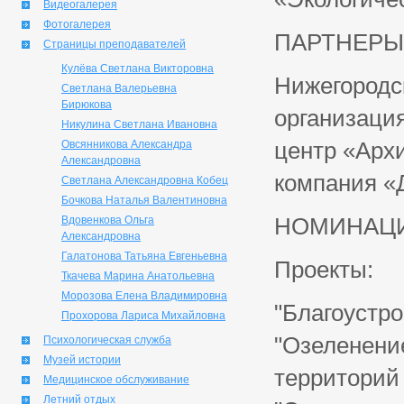
Видеогалерея
Фотогалерея
ПАРТНЕРЫ
Страницы преподавателей
Кулёва Светлана Викторовна
Нижегородс
Светлана Валерьевна
Бирюкова
организаци
Никулина Светлана Ивановна
центр «Арх
Овсянникова Александра
Александровна
компания «
Светлана Александровна Кобец
Бочкова Наталья Валентиновна
НОМИНАЦИ
Вдовенкова Ольга
Александровна
Галатонова Татьяна Евгеньевна
Проекты:
Ткачева Марина Анатольевна
Морозова Елена Владимировна
"Благоустро
Прохорова Лариса Михайловна
"Озеленени
Психологическая служба
Музей истории
территорий 
Медицинское обслуживание
Летний отдых