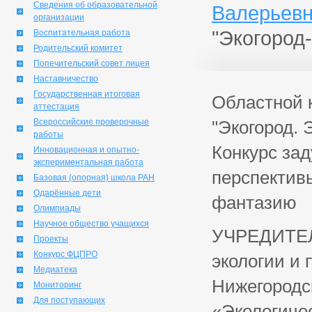
Сведения об образовательной
Валерьевн
организации
"Экогород
Воспитательная работа
Родительский комитет
Попечительский совет лицея
Наставничество
Государственная итоговая
Областной 
аттестация
Всероссийские проверочные
"Экогород. 
работы
Конкурс за
Инновационная и опытно-
экспериментальная работа
перспективы
Базовая (опорная) школа РАН
Одарённые дети
фантазию
Олимпиады
Научное общество учащихся
УЧРЕДИТЕЛ
Проекты
Конкурс ФЦПРО
экологии и
Медиатека
Нижегородс
Мониторинг
Для поступающих
«Экологиче