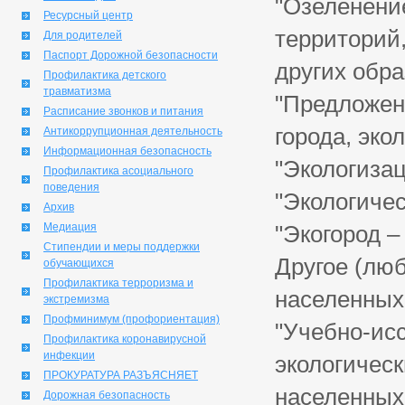
"Озеленени
Ресурсный центр
территорий
Для родителей
Паспорт Дорожной безопасности
других обр
Профилактика детского
травматизма
"Предложен
Расписание звонков и питания
города, эко
Антикоррупционная деятельность
Информационная безопасность
"Экологиза
Профилактика асоциального
поведения
"Экологиче
Архив
Медиация
"Экогород –
Стипендии и меры поддержки
Другое (лю
обучающихся
Профилактика терроризма и
населенных 
экстремизма
Профминимум (профориентация)
"Учебно-ис
Профилактика коронавирусной
инфекции
экологичес
ПРОКУРАТУРА РАЗЪЯСНЯЕТ
населенных
Дорожная безопасность