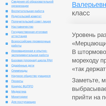
Сведения об образовательной
Валерьевн
организации
класс
Воспитательная работа
Родительский комитет
Попечительский совет лицея
Наставничество
Государственная итоговая
Уровень раз
аттестация
Всероссийские проверочные
«Мерцающи
работы
В штормово
Инновационная и опытно-
экспериментальная работа
мореходу пр
Базовая (опорная) школа РАН
Одарённые дети
«так держат
Олимпиады
Научное общество учащихся
Заметьте, м
Проекты
Конкурс ФЦПРО
выбрасывает
Медиатека
прийти на 
Мониторинг
Для поступающих