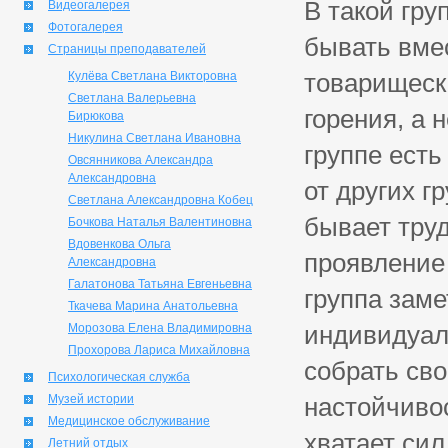
В такой гру
Видеогалерея
Фотогалерея
бывать вмес
Страницы преподавателей
товарищеск
Кулёва Светлана Викторовна
Светлана Валерьевна
горения, а 
Бирюкова
Никулина Светлана Ивановна
группе есть
Овсянникова Александра
Александровна
от других г
Светлана Александровна Кобец
бывает тру
Бочкова Наталья Валентиновна
Вдовенкова Ольга
проявление 
Александровна
Галатонова Татьяна Евгеньевна
группа заме
Ткачева Марина Анатольевна
индивидуал
Морозова Елена Владимировна
Прохорова Лариса Михайловна
собрать сво
Психологическая служба
Музей истории
настойчивос
Медицинское обслуживание
хватает сил
Летний отдых