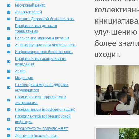
Ресурсный центр
коллективн
Для родителей
инициатива,
Паспорт Дорожной безопасности
Профилактика детского
улучшению д
травматизма
Расписание звонков и питания
более значи
Антикоррупционная деятельность
Информационная безопасность
входит.
Профилактика асоциального
поведения
Архив
Медиация
Стипендии и меры поддержки
обучающихся
Профилактика терроризма и
экстремизма
Профминимум (профориентация)
Профилактика коронавирусной
инфекции
ПРОКУРАТУРА РАЗЪЯСНЯЕТ
Дорожная безопасность