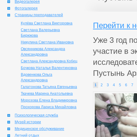
Видеогалерея
Фотогалерея
Страницы преподавателей
Перейти к 
Кулёва Светлана Викторовна
Светлана Валерьевна
Бирюкова
Уже 3 год 
Никулина Светлана Ивановна
участие в э
Овсянникова Александра
Александровна
исследоват
Светлана Александровна Кобец
Бочкова Наталья Валентиновна
Пустынь Ар
Вдовенкова Ольга
Александровна
1
2
3
4
5
6
7
Галатонова Татьяна Евгеньевна
Ткачева Марина Анатольевна
Морозова Елена Владимировна
Прохорова Лариса Михайловна
Психологическая служба
Музей истории
Медицинское обслуживание
Летний отдых