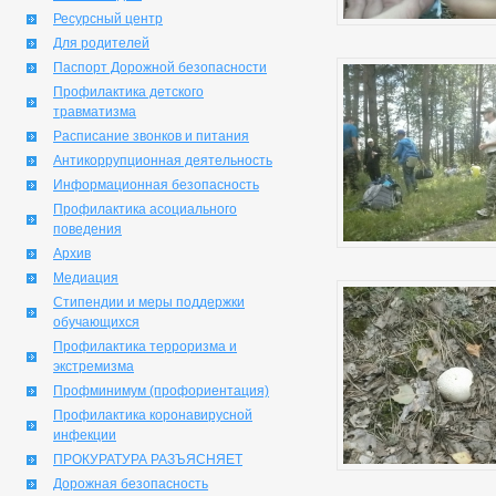
Ресурсный центр
Для родителей
Паспорт Дорожной безопасности
Профилактика детского
травматизма
Расписание звонков и питания
Антикоррупционная деятельность
Информационная безопасность
Профилактика асоциального
поведения
Архив
Медиация
Стипендии и меры поддержки
обучающихся
Профилактика терроризма и
экстремизма
Профминимум (профориентация)
Профилактика коронавирусной
инфекции
ПРОКУРАТУРА РАЗЪЯСНЯЕТ
Дорожная безопасность