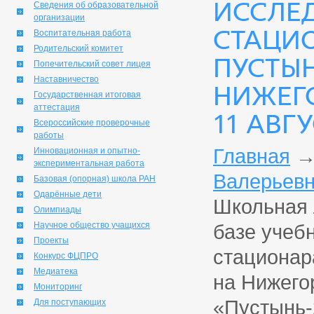
ИССЛЕ
Сведения об образовательной
организации
СТАЦИО
Воспитательная работа
Родительский комитет
ПУСТЫН
Попечительский совет лицея
Наставничество
НИЖЕГО
Государственная итоговая
аттестация
11 АВГ
Всероссийские проверочные
работы
Главная
Инновационная и опытно-
экспериментальная работа
Валерьевн
Базовая (опорная) школа РАН
Одарённые дети
Школьная 
Олимпиады
Научное общество учащихся
базе учеб
Проекты
стационар
Конкурс ФЦПРО
Медиатека
на Нижегор
Мониторинг
«Пустынь-
Для поступающих