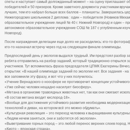
спеты и наступает самый долгожданный момент – на сцену приглашают обл
победителей и 50 призеров. Кроме заветного документа участникам вруча
лучших, тем кто набрал больше всех баллов – планшеты. Завершилась це
Нижегородских школьников 2 диплома : один – победителя (Новиков Михаи
образовательное учреждение лицей № 40 г. Нижний Новгород) и один – пр
автономное образовательное учреждение СОШ № 187 с углубленным изуч
Новгород).
После награждения делегации еще долго не расходились: кто-то фотограф
кто-то назначал встречу через год на следующем финале олимпиады.
Предпоследний день у экологов выдался трудный. Им предстоял разбор за
ребята отправились на разбор заданий, который традиционно открылся 
участников. Тут вспомнилась фраза председателя ЦПМК Екатерины Вячес
открытии: «В нашей олимпиаде заданий по экологии нет. Все задания - н
все запомнили эту фразу, и вот что у них получилось:
«Учение Вернадского о ноосфере не противоречит концепции устойчивого р
«Уже сейчас человек нещадно насилует биосферу».
«Метана в организме травоядных животных нет, так как они сжигают иско
«В состав метана входит кислород-18».
«Вообще для достижения устойчивого развития необходима модернизация
технологий и диван, на котором всё это можно обдумать».
«Культурная революция – это переход человека к выращиванию культурны
«Людям нечем заняться, они и заботятся об экологии».
«Выветривание горных пород – это любой перенос верхних слоев пород. Н
«Киото – японская страна».