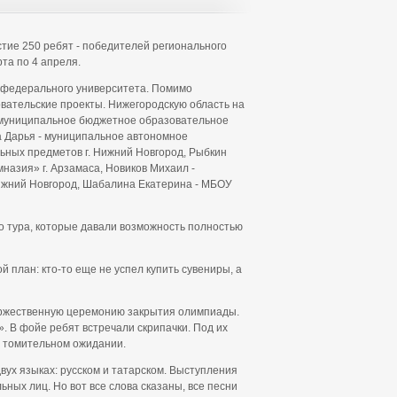
стие 250 ребят - победителей регионального
та по 4 апреля.
 федерального университета. Помимо
овательские проекты. Нижегородскую область на
- муниципальное бюджетное образовательное
а Дарья - муниципальное автономное
ных предметов г. Нижний Новгород, Рыбкин
азия» г. Арзамаса, Новиков Михаил -
ижний Новгород, Шабалина Екатерина - МБОУ
о тура, которые давали возможность полностью
 план: кто-то еще не успел купить сувениры, а
торжественную церемонию закрытия олимпиады.
 В фойе ребят встречали скрипачки. Под их
в томительном ожидании.
вух языках: русском и татарском. Выступления
ных лиц. Но вот все слова сказаны, все песни