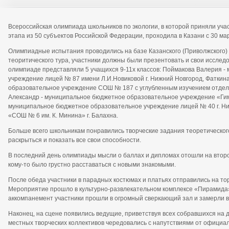
Всероссийская олимпиада школьников по экологии, в которой приняли уча
этапа из 50 субъектов Российской Федерации, проходила в Казани с 30 мар
Олимпиадные испытания проводились на базе Казанского (Приволжского)
теоритического тура, участники должны были презентовать и свои исслед
олимпиаде представляли 5 учащихся 9-11х классов: Поймакова Валерия 
учреждение лицей № 87 имени Л.И.Новиковой г. Нижний Новгород, Фаткин
образовательное учреждение СОШ № 187 с углубленным изучением отдель
Александр - муниципальное бюджетное образовательное учреждение «Гимн
муниципальное бюджетное образовательное учреждение лицей № 40 г. Н
«СОШ № 6 им. К. Минина» г. Балахна.
Больше всего школьникам понравились творческие задания теоретическог
раскрыться и показать все свои способности.
В последний день олимпиады мысли о баллах и дипломах отошли на второй
кому-то было грустно расставаться с новыми знакомыми.
После обеда участники в парадных костюмах и платьях отправились на 
Мероприятие прошло в культурно-развлекательном комплексе «Пирамида».
аккомпанемент участники прошли в огромный сверкающий зал и замерли 
Наконец, на сцене появились ведущие, приветствуя всех собравшихся на д
местных творческих коллективов чередовались с напутствиями от официаль