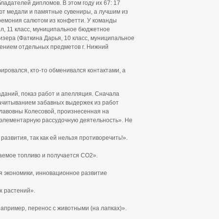
адателей дипломов. В этом году их 67: 17
ют медали и памятные сувениры, а лучшим из
ремония салютом из конфетти. У команды
л, 11 класс, муниципальное бюджетное
изера (Фаткина Дарья, 10 класс, муниципальное
ением отдельных предметов г. Нижний
ировался, кто-то обменивался контактами, а
даний, показ работ и апелляция. Сначала
зачитыванием забавных выдержек из работ
лавовны Колесовой, произнесенная на
а элементарную рассудочную деятельность». Не
азвития, так как ей нельзя противоречить!».
паемое топливо и получается CO2».
 экономики, инновационное развитие
х растений».
апример, перенос с животными (на лапках)».