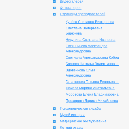
Видеогалерея
Фотогалерея
Страницы преподавателей
Кулёва Светлана Викторовна
Светлана Валерьевна
Бирюкова
Никулина Светлана Ивановна
Овсянникова Александра
Александровна
Светлана Александровна Кобец
Бочкова Наталья Валентиновна
Вдовенкова Ольга
Александровна
Галатонова Татьяна Евгеньевна
Ткачева Марина Анатольевна
Морозова Елена Владимировна
Прохорова Лариса Михайловна
Психологическая служба
Музей истории
Медицинское обслуживание
Летний отдых