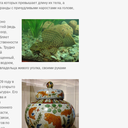
а которых превышает длину их тела, а
оранды с причудливыми наростами на голове,
 оно
тей (ведь
зор,
убляет
тственности
ь. Трудно
ой
вещенный,
 водоем,
владельца живого уголка, своими руками
9 году в
) открыто
тура». Его
ва и
и
роннего
асти,
связи,
тов по