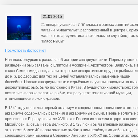
21.01.2015
21 января учащиеся 7 "б" класса в рамках занятий эко
магазин "Акваателье", расположенный в центре Сормов
магазин аквариумистики состоялась не случайно, так к
"Класс Рыбы".
Посмотреть фотоотчет
Началась эксурсия с рассказа об истории аквариумистики. Первые упомин
разведении рыб связаны с Египтом и Ассирией. Архитекторы Вавилона, в 
садах Семирамиды создавали открытые декоративные пруды с рыбами ещё
до н. э. Во дворцах для тех же целей устанавливались каменные чаши-
бассейны. Начало аквариумистике с серьёзным научным подходом по вы
декоративных рыб, было положено в Китае. В буддистских монастырях тог
появились первые золотые рыбки, как результат генетической мутации,
отличающиеся яркой окраской.
В 1841 году появился первый аквариум в современном понимании этого сл
аквариуме содержались растения и аквариумные рыбки. Первые золотые 
привезены в Европу в начале XVII в., а в Россию их завезли в царствовани
Михайловича, отца Петра Великого. В 1728 г. они были впервые разведены
это время более 40 пород золотых рыбок; к ним необходимо добавить дес
селекционерами Европы и Северной Америки в XIX-XX вв. Среди этих пор