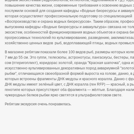
водным экосистемам (гидробиологов, ихтиологов, гидрохимиков и т.д.). Курс
повышение качества жизни, современные требования к освоению водных 
послужили основой для создания кафедры «Водные биоресурсы и аквакул
которая осуществляет профессиональную подготовку со специализацией
«Воспроизводство и охрана водных биоресурсов». Таким образом, профес
выпускника кафедры «Водные биоресурсы и аквакультура» связана не тол
экосистем, особенностей функционирования водных объектов и охрана био
прогрессивных технологий по культивированию, разведению, акклиматиза
хозяйственно ценных видов рыб, водоплавающей птицы, водных промыс
В магазине ребятам показали более 100 видов рыб, размеры которых кол
7 мм до 55 см. Это гуппи, телескопы, астронотусы, пангасиусы, бестеры, 
сом (птеригоплихт), коридорас золотой, оранда "Красная шапочка", одна и
искусственно культивированных декоративных пород аквариумной "золото
рыбки", отличающаяся своеобразной формой выроста на голове, данио, в
которых встроены фрагменты ДНК медузы и красного коралла. Данио с ф
ДНК медузы имеют зелёный цвет, с ДНК коралла (ген RFP) — красный, а ры
генотипе которых присутствуют оба фрагмента — жёлтые. Благодаря нал
чужеродных белков рыбки ярко светятся в ультрафиолетовом свете.
Ребятам экскурсия очень понравилась.