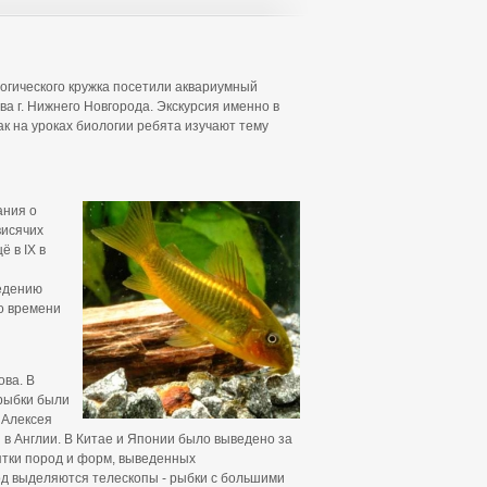
логического кружка посетили аквариумный
а г. Нижнего Новгорода. Экскурсия именно в
ак на уроках биологии ребята изучают тему
ания о
висячих
 в IX в
ведению
о времени
ова. В
рыбки были
е Алексея
 в Англии. В Китае и Японии было выведено за
ятки пород и форм, выведенных
од выделяются телескопы - рыбки с большими