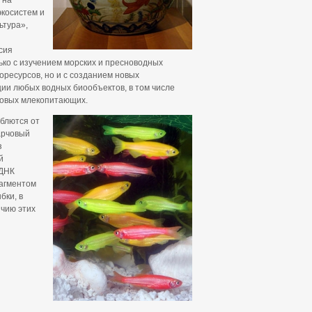
 на
экосистем и
ьтура»,
сия
ько с изучением морских и пресноводных
ресурсов, но и с созданием новых
ции любых водных биообъектов, в том числе
ловых млекопитающих.
еблются от
парчовый
з
й
 ДНК
рагментом
бки, в
ичию этих