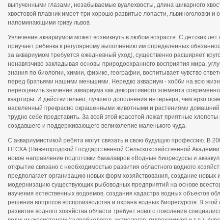
выпученными глазами, незабываемые вуалехвосты, длина шикарного хвост
хвостовой плавник имеет три хорошо развитые лопасти, львиноголовки и 
напоминающими гриву львов.
Увлечение аквариумом может возникнуть в любом возрасте. С детских лет
приучает ребенка к регулярному выполнению им определенных обязаннос
за аквариумом требуется ежедневный уход), существенно расширяет круго
ненавязчиво закладывая основы природоохранного восприятия мира, угл
знания по биологии, химии, физике, географии, воспитывает чувство отве
перед братьями нашими меньшими. Нередко аквариум - хобби на всю жизн
переоценить значение аквариума как декоративного элемента современн
квартиры. И действительно, лучшего дополнения интерьера, чем ярко ос
населенный прекрасно окрашенными животными и растениями домашний
трудно себе представить. За всей этой красотой лежат приятные хлопоты 
создавшего и поддерживающего великолепие маленького чуда.
С аквариумистикой ребята могут связать и свою будущую профессию. В 200
НГСХА (Нижегородской Государственной Сельскохозяйственной Академии
новое направление подготовки бакалавров «Водные биоресурсы и аквакуль
открытие связано с необходимостью развития областного водного хозяйст
предполагает организацию новых форм хозяйствования, создание новых 
модернизацию существующих рыбоводных предприятий на основе всесто
изучения естественных водоемов, создания кадастра водных объектов обл
решения вопросов воспроизводства и охрана водных биоресурсов. В этой 
развитие водного хозяйства области требует нового поколения специалис