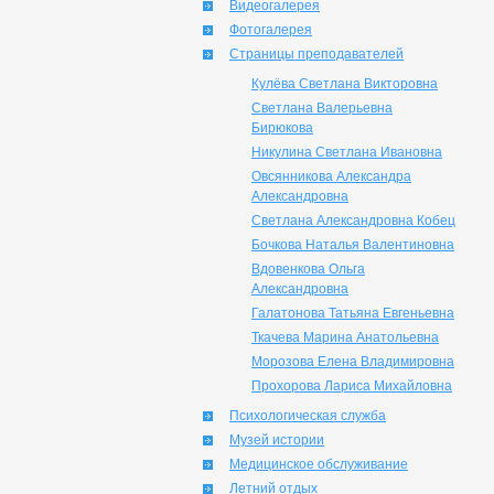
Видеогалерея
Фотогалерея
Страницы преподавателей
Кулёва Светлана Викторовна
Светлана Валерьевна
Бирюкова
Никулина Светлана Ивановна
Овсянникова Александра
Александровна
Светлана Александровна Кобец
Бочкова Наталья Валентиновна
Вдовенкова Ольга
Александровна
Галатонова Татьяна Евгеньевна
Ткачева Марина Анатольевна
Морозова Елена Владимировна
Прохорова Лариса Михайловна
Психологическая служба
Музей истории
Медицинское обслуживание
Летний отдых