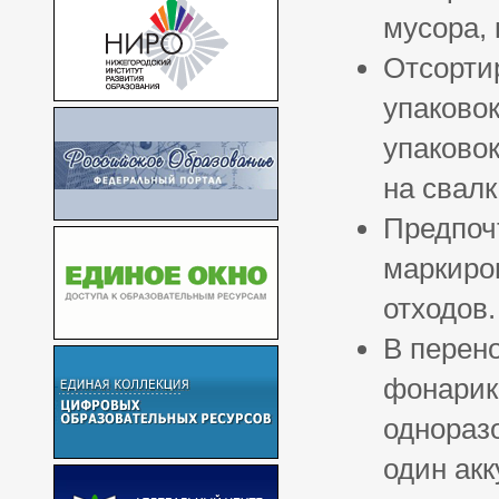
мусора,
Отсортир
упаково
упаково
на свалк
Предпоч
маркиро
отходов.
В перен
фонарик,
однораз
один акк