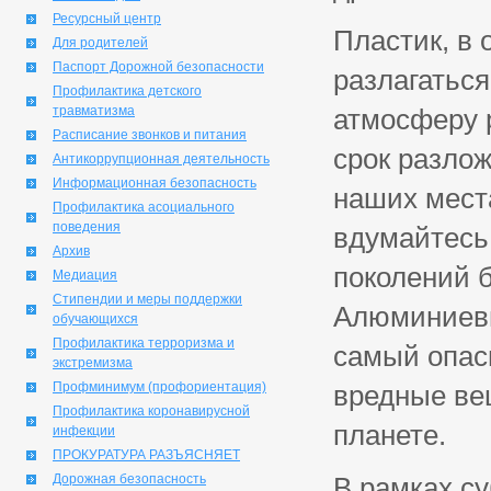
Ресурсный центр
Пластик, в 
Для родителей
Паспорт Дорожной безопасности
разлагаться
Профилактика детского
травматизма
атмосферу 
Расписание звонков и питания
срок разлож
Антикоррупционная деятельность
Информационная безопасность
наших места
Профилактика асоциального
поведения
вдумайтесь
Архив
поколений 
Медиация
Стипендии и меры поддержки
Алюминиевые
обучающихся
Профилактика терроризма и
самый опасн
экстремизма
Профминимум (профориентация)
вредные ве
Профилактика коронавирусной
планете.
инфекции
ПРОКУРАТУРА РАЗЪЯСНЯЕТ
Дорожная безопасность
В рамках су