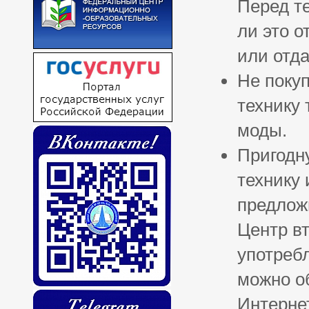
Перед те
ли это о
или отда
Не поку
технику 
моды.
Пригодн
технику 
предлож
Центр в
употребл
можно о
Интерне