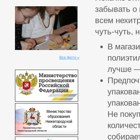
забывать о
всем нехит
чуть-чуть, 
В магази
полиэти
Все фото »
лучше —
Предпочт
упакова
упакован
Не поку
количес
собирает