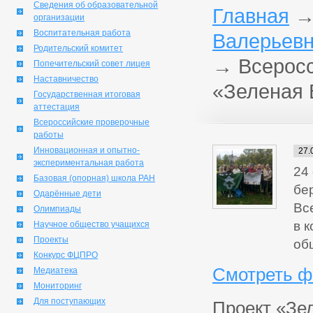
Сведения об образовательной
Главная
организации
Воспитательная работа
Валерьевн
Родительский комитет
→
Всеросс
Попечительский совет лицея
Наставничество
«Зеленая 
Государственная итоговая
аттестация
Всероссийские проверочные
работы
Инновационная и опытно-
27.
экспериментальная работа
24
Базовая (опорная) школа РАН
бе
Одарённые дети
Вс
Олимпиады
в 
Научное общество учащихся
Проекты
об
Конкурс ФЦПРО
Смотреть ф
Медиатека
Мониторинг
Для поступающих
Проект «Зе