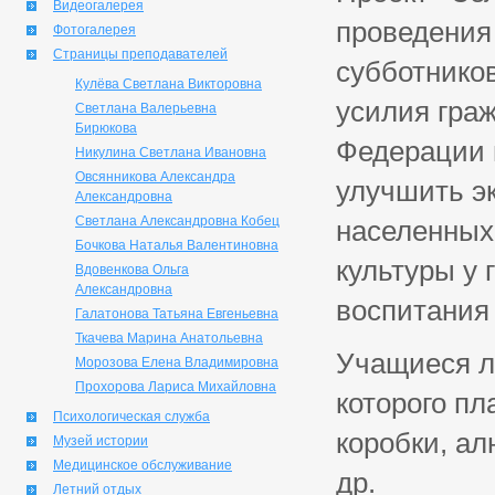
Видеогалерея
проведения 
Фотогалерея
Страницы преподавателей
субботнико
Кулёва Светлана Викторовна
усилия граж
Светлана Валерьевна
Бирюкова
Федерации п
Никулина Светлана Ивановна
Овсянникова Александра
улучшить эк
Александровна
Светлана Александровна Кобец
населенных 
Бочкова Наталья Валентиновна
культуры у 
Вдовенкова Ольга
Александровна
воспитания
Галатонова Татьяна Евгеньевна
Ткачева Марина Анатольевна
Учащиеся л
Морозова Елена Владимировна
Прохорова Лариса Михайловна
которого пл
Психологическая служба
коробки, ал
Музей истории
Медицинское обслуживание
др.
Летний отдых