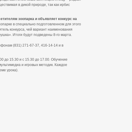
ествимая в дикой природе, так как ирбис
етителям зоопарка и объявляет конкурс на
опарке в специально подготовленном для этого
итель конкурса, чей вариант наименования
ушка». Итоги будут подведены 8-го марта.
фонам (831) 271-67-37, 416-14-14 и в
0 до 15.30 и с 15.30 до 17.00. Обучение
мультимедиа и игровых методик. Каждое
еме урока).