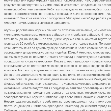
коричневая или бурая окраска наружных покровов животных, определяема
результате наследственных изменений и может быть «подхвачена» есте
жизнеспособны, чем светлые. Ребятам, пришедшим на занятие, был показ
Второе занятие кружка состоялось 3 февраля и было посвящено теме "У
животных". Занятие началось с экскурсии в "Империю инков", где ребята 
Америки - агути, морских свинках и шиншилле.
Агути — родственник морских свинок: он похож на них внешне, но имеет б
«южноамериканским золотистым зайцем» или «горбатым зайцем». Интерес
пять пальцев, на задних — по три. Дикие морские свинки обитают в густо
группах до 10 особей, в которых всегда присутствует самец-вожак. По мер
начинают грызться за доминирующее положение и более слабые особи из
одомашнили дикую морскую свинку индейцы Южной Америки, которые про
как считают ученые, не менее 7 тысяч лет назад. Происхождение русского
происходит от слова «заморская». Позже слово «заморская» превратилос
рекордсменами по плотности меха среди животных: на один квадратный с
волосков. Мех этих грызунов настолько плотен, что в нём не могут обитат
Из-за этого уникального меха шиншиллы являлись объектом интенсивной 
численности. На данный момент дикие шиншиллы занесены в Международ
фильмы об этих животных, оказалось, что у двоих кружковцев шиншилла 
животными. Ребята подготовят к следующему занятию презентацию и пока
на каждом занятии проходят викторины о тех животных, которые изучалис
зоопарка: снежный барс из "Лимпопо" ищет себе имя! Самочка снежного 
Нового года, готова выбрать себе имя, которое предложат посетители зооп
марта. 28 декабря «Лимпопо» преподнёс нижегородцам и гостям города Но
Событие стало знаменательным для зоопарка, ведь наблюдение за этим п