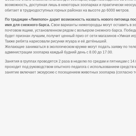
возможность, доступная лишь в некоторых зоопарках и практически неосущ
обитает в труднодоступных горных районах на высоте до 6000 метров.
По традиции «Лимпопо» дарит возможность назвать нового питомца пос
имя для снежного барса.
Свои варианты нижегородцы могут оставить в зо
почтовом ящике, установленном рядом с вольером снежного барса. Побед
будет признан лучшим, получит ценный приз от сети магазинов «Умная игр
Также ребята нарисовали рисунки ягуара и её детёнышей.
Желающие заниматься в экологическом кружке могут подать заявку по теле
администрации зоопарка каждый будний день с 8.00 до 17.00.
Занятия в группах проводятся 2 раза в неделю по средам и пятницам с 14.0
проходит под руководством опытного педагога с использованием средств 
занятие включает экскурсию с посещением животных зоопарка (согласно т