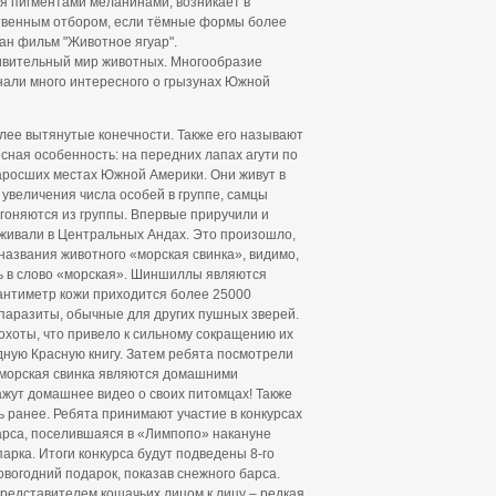
я пигментами меланинами, возникает в
ственным отбором, если тёмные формы более
ан фильм "Животное ягуар".
дивительный мир животных. Многообразие
узнали много интересного о грызунах Южной
олее вытянутые конечности. Также его называют
ная особенность: на передних лапах агути по
 заросших местах Южной Америки. Они живут в
е увеличения числа особей в группе, самцы
гоняются из группы. Впервые приручили и
живали в Центральных Андах. Это произошло,
 названия животного «морская свинка», видимо,
ь в слово «морская». Шиншиллы являются
антиметр кожи приходится более 25000
ь паразиты, обычные для других пушных зверей.
охоты, что привело к сильному сокращению их
ную Красную книгу. Затем ребята посмотрели
и морская свинка являются домашними
жут домашнее видео о своих питомцах! Также
ь ранее. Ребята принимают участие в конкурсах
барса, поселившаяся в «Лимпопо» накануне
арка. Итоги конкурса будут подведены 8-го
вогодний подарок, показав снежного барса.
редставителем кошачьих лицом к лицу – редкая