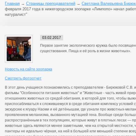
Главная
→
Страницы преподавателей
→
Светлана Валерьевна Бирюк
февраля 2017 года в нижегородском зоопарке «Лимпопо» начал рабо
натуралист"
03.02.2017
Первое занятие экологического кружка было посвяще
существования. Пища и её роль в жизни животных».
Новость на сайте зоопарка
Смотреть фотоотчет
В этот день учащиеся познакомились с преподавателем - Бирюковой С.В. и
фильмы "Особенности питания животных" и "Животные - часть живой прир
отношениях животных со средой обитания, в которой для того, чтобы выж
приспосабливаться к сложившемуся в среде обитания комплексу условий 
экскурсию к ягуару Наоми и её детёнышам, где узнали про животных-мела
проявлением меланизма, вызванного мутацией гена. Вообще среди больш
распространённым в тех популяциях, которые живут в плотных лесах — п
животные здесь являются менее заметными, чем на открытой местности, 
пантеры не идеально чёрная, на ней в большей или меньшей степени все