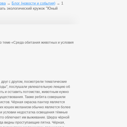
ова
→
Блог (новости и события)
→
1
тать экологический кружок "Юный
но теме «Среда обитания животных и условия
 друг с другом, посмотрели тематические
оды", послушали увлекательную лекцию об
ить и оставить потомство, животным нужно
существования. Также ребята совершили
нистов. Чёрная окраска пантер является
их кошек меланизм обычно является более
ри условии недостатка освещения тёмные
что облегчает им выживание. Шкура чёрной
гда видны проступающие пятна. Чёрная,