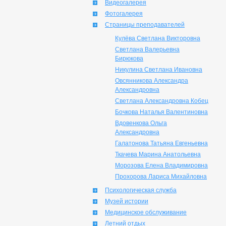
Видеогалерея
Фотогалерея
Страницы преподавателей
Кулёва Светлана Викторовна
Светлана Валерьевна
Бирюкова
Никулина Светлана Ивановна
Овсянникова Александра
Александровна
Светлана Александровна Кобец
Бочкова Наталья Валентиновна
Вдовенкова Ольга
Александровна
Галатонова Татьяна Евгеньевна
Ткачева Марина Анатольевна
Морозова Елена Владимировна
Прохорова Лариса Михайловна
Психологическая служба
Музей истории
Медицинское обслуживание
Летний отдых