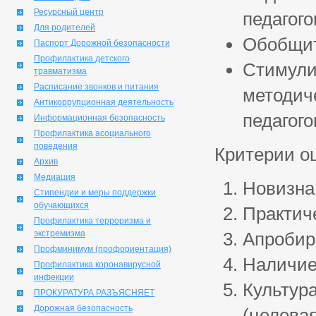
Ресурсный центр
педагого
Для родителей
Обобщит
Паспорт Дорожной безопасности
Профилактика детского
Стимули
травматизма
Расписание звонков и питания
методич
Антикоррупционная деятельность
педагого
Информационная безопасность
Профилактика асоциального
поведения
Критерии о
Архив
Медиация
Новизна,
Стипендии и меры поддержки
обучающихся
Практич
Профилактика терроризма и
экстремизма
Апробиро
Профминимум (профориентация)
Наличие
Профилактика коронавирусной
инфекции
Культур
ПРОКУРАТУРА РАЗЪЯСНЯЕТ
Дорожная безопасность
(целевая