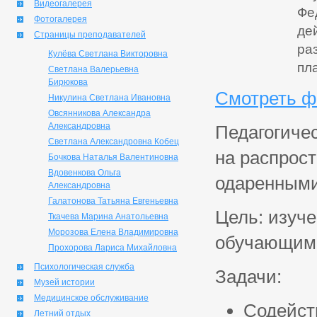
Видеогалерея
Фе
Фотогалерея
де
Страницы преподавателей
ра
Кулёва Светлана Викторовна
пл
Светлана Валерьевна
Бирюкова
Смотреть ф
Никулина Светлана Ивановна
Овсянникова Александра
Александровна
Педагогичес
Светлана Александровна Кобец
на распрост
Бочкова Наталья Валентиновна
Вдовенкова Ольга
одаренным
Александровна
Галатонова Татьяна Евгеньевна
Цель: изуч
Ткачева Марина Анатольевна
Морозова Елена Владимировна
обучающими
Прохорова Лариса Михайловна
Психологическая служба
Задачи:
Музей истории
Медицинское обслуживание
Содейст
Летний отдых