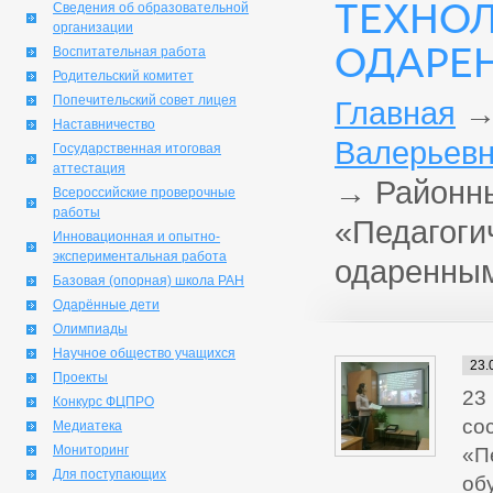
ТЕХНОЛ
Сведения об образовательной
организации
ОДАРЕ
Воспитательная работа
Родительский комитет
Попечительский совет лицея
Главная
Наставничество
Валерьевн
Государственная итоговая
аттестация
→
Районны
Всероссийские проверочные
работы
«Педагоги
Инновационная и опытно-
экспериментальная работа
одаренны
Базовая (опорная) школа РАН
Одарённые дети
Олимпиады
Научное общество учащихся
23.
Проекты
23
Конкурс ФЦПРО
со
Медиатека
Мониторинг
«П
Для поступающих
об