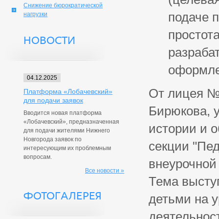
Снижение бюрократической
подаче 
нагрузки
простот
НОВОСТИ
разраба
оформле
04.12.2025
От лицея № 
Платформа «Лобачевский»
для подачи заявок
Бирюкова, у
Вводится новая платформа
«Лобачевский», предназначенная
истории и 
для подачи жителями Нижнего
Новгорода заявок по
секции "Пед
интересующим их проблемным
вопросам.
внеурочной
Все новости »
Тема высту
ФОТОГАЛЕРЕЯ
детьми на у
деятельнос