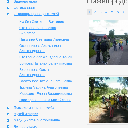
Нижегородс
Видеогалерея
Фотогалерея
1
2
3
4
5
6
7
Страницы преподавателей
Кулёва Светлана Викторовна
Светлана Валерьевна
Бирюкова
Никулина Светлана Ивановна
Овсянникова Александра
Александровна
Светлана Александровна Кобец
Бочкова Наталья Валентиновна
Вдовенкова Ольга
Александровна
Галатонова Татьяна Евгеньевна
Ткачева Марина Анатольевна
Морозова Елена Владимировна
Прохорова Лариса Михайловна
Психологическая служба
Музей истории
Медицинское обслуживание
Летний отдых