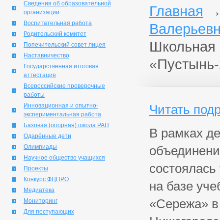
Сведения об образовательной
Главная
организации
Воспитательная работа
Валерьевн
Родительский комитет
Школьная 
Попечительский совет лицея
Наставничество
«Пустынь-
Государственная итоговая
аттестация
Всероссийские проверочные
работы
Инновационная и опытно-
Читать под
экспериментальная работа
Базовая (опорная) школа РАН
В рамках де
Одарённые дети
Олимпиады
объединения
Научное общество учащихся
состоялась
Проекты
Конкурс ФЦПРО
на базе уче
Медиатека
«Сережа» в
Мониторинг
Для поступающих